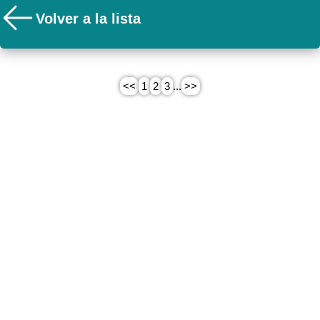
Volver a la lista
<<
1
2
3
...
>>