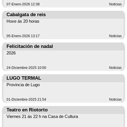
resposta ás necesidades da poboación local.
07-Enero-2026 12:38
Noticias
Dende o Concello e desde a área sanitaria valórase
Cabalgata de reis
positivamente esta incorporación, tratándose dunha demanda
reiterada da veciñanza.
Hoxe ás 20 horas
Datos clave:
OPE: 2025 Categoría: médicos/as de familia Centro: centro de
05-Enero-2026 13:17
Noticias
saúde de Riotorto Situación: praza cuberta; a profesional
adxudicataria tomará posesión nos vindeiros días Efecto:
Felicitación de nadal
reforzo da atención primaria e mellora da continuidade
2026
asistencial
24-Diciembre-2025 10:00
Noticias
LUGO TERMAL
Provincia de Lugo
01-Diciembre-2025 21:54
Noticias
Teatro en Riotorto
Viernes 21 ás 22 h na Casa de Cultura