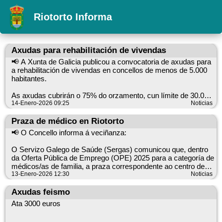
Riotorto Informa
Axudas para rehabilitación de vivendas
📢 A Xunta de Galicia publicou a convocatoria de axudas para
a rehabilitación de vivendas en concellos de menos de 5.000
habitantes.
As axudas cubrirán o 75% do orzamento, cun límite de 30.000
euros por vivenda. O prazo inicia o mércores, 21 de xaneiro,
14-Enero-2026 09:25
Noticias
09:00 h, e as subvencións concederanse por orde de
presentación ata esgotar o crédito.
Praza de médico en Riotorto
📢 O Concello informa á veciñanza:
Datos clave:
Convocante: Xunta de Galicia. Obxecto: axudas para
O Servizo Galego de Saúde (Sergas) comunicou que, dentro
rehabilitación de vivendas en concellos de menos de 5.000
da Oferta Pública de Emprego (OPE) 2025 para a categoría de
habitantes. Contía: 75% do orzamento, límite de 30.000 euros
médicos/as de familia, a praza correspondente ao centro de
por vivenda. Inicio do prazo: mércores, 21 de xaneiro, 09:00 h.
saúde de Riotorto foi cuberta.
13-Enero-2026 12:30
Noticias
Forma de concesión: por orde de presentación ata esgotar o
crédito.
A profesional adxudicataria tomará posesión nos vindeiros
Axudas feismo
Para máis información, consulte a convocatoria da Xunta de
días e incorporarase de maneira efectiva ao centro de saúde
Ata 3000 euros
Galicia.
do municipio. A súa chegada permitirá reforzar a atención
primaria na zona, mellorar a continuidade asistencial e dar