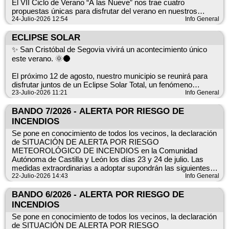
El VII Ciclo de Verano “A las Nueve” nos trae cuatro
propuestas únicas para disfrutar del verano en nuestros
espacios al aire libre.
24-Julio-2026 12:54
Info General
Cada viernes, a las nueve, una experiencia diferente. Cada
ECLIPSE SOLAR
viernes, un encuentro para sentir nuestro pueblo.
✨ San Cristóbal de Segovia vivirá un acontecimiento único
este verano. 🌞🌑
🎶 7 de agosto – “Envena”, Juanan Sanz
Folk íntimo y poderoso para abrir el ciclo con su nuevo trabajo.
El próximo 12 de agosto, nuestro municipio se reunirá para
disfrutar juntos de un Eclipse Solar Total, un fenómeno
🎤 14 de agosto – “No Solo Musas”, Silvia Sanjuán
astronómico excepcional que podremos observar de forma
23-Julio-2026 11:21
Info General
Un viaje musical que reivindica el talento de grandes
segura.
compositoras e intérpretes.
BANDO 7/2026 - ALERTA POR RIESGO DE
La actividad comenzará con la salida hacia el punto de
INCENDIOS
🪄 21 de agosto – “Piénsatelo Bien”, Greca
observación a las 18:00 h desde el CUM, donde se organizará
Se pone en conocimiento de todos los vecinos, la declaración
Mentalismo, psicología y magia que suceden… en tu propia
el traslado y se ofrecerán indicaciones previas. La
de SITUACIÓN DE ALERTA POR RIESGO
mente.
observación del eclipse tendrá lugar a partir de las 19:30 h.
METEOROLÓGICO DE INCENDIOS en la Comunidad
Autónoma de Castilla y León los días 23 y 24 de julio. Las
🌙 28 de agosto – “Corazón de Loto”, Yoraima
Inscripciones en la Biblioteca teniendo un coste de 2€, incluye
medidas extraordinarias a adoptar supondrán las siguientes
Ritual electrónico y poético que mezcla folclore reimaginado y
gafas de protección homologadas y un refresco para disfrutar
PROHIBICIONES indicadas en el documento adjunto.
22-Julio-2026 14:43
Info General
avant‑pop.
de la experiencia con comodidad.
BANDO 6/2026 - ALERTA POR RIESGO DE
Ven a disfrutar del verano, de la cultura y de nuestras noches
Te esperamos para vivir juntos este momento histórico.
INCENDIOS
más especiales.
Se pone en conocimiento de todos los vecinos, la declaración
San Cristóbal se vive mejor… cuando lo vivimos juntos. 💙
de SITUACIÓN DE ALERTA POR RIESGO