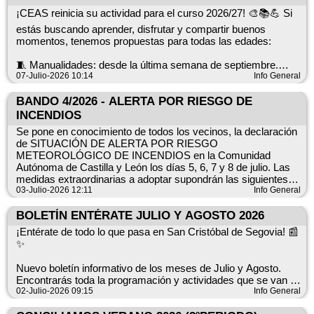
Para más detalles consultar el documento.
¡CEAS reinicia su actividad para el curso 2026/27! 🎨📚💪 Si
estás buscando aprender, disfrutar y compartir buenos
momentos, tenemos propuestas para todas las edades:
🧵 Manualidades: desde la última semana de septiembre.
07-Julio-2026 10:14
Info General
👧👦 Ocio preventivo infantil: arranca en octubre.
BANDO 4/2026 - ALERTA POR RIESGO DE
🧠 Aulas sociales (Cultura y Memoria): también en octubre.
INCENDIOS
Se pone en conocimiento de todos los vecinos, la declaración
💆‍♀️ Cuidado y autocuidado: a partir de febrero de 2026.
de SITUACIÓN DE ALERTA POR RIESGO
METEOROLÓGICO DE INCENDIOS en la Comunidad
📅 Plazo de inscripción abierto hasta el 14 de agosto. ℹ️ Más
Autónoma de Castilla y León los días 5, 6, 7 y 8 de julio. Las
información en www.sancristobaldesegovia.net o en el
medidas extraordinarias a adoptar supondrán las siguientes
Ayuntamiento de lunes a viernes, de 8:30 a 14:30 h.
PROHIBICIONES indicadas en el documento adjunto.
03-Julio-2026 12:11
Info General
¡Anímate a participar y enriquece tu día a día! 🌟
BOLETÍN ENTÉRATE JULIO Y AGOSTO 2026
¡Entérate de todo lo que pasa en San Cristóbal de Segovia! 📰
✨
Nuevo boletín informativo de los meses de Julio y Agosto.
Encontrarás toda la programación y actividades que se van a
realizar a lo largo de estos meses. Así como horarios y
02-Julio-2026 09:15
Info General
números de contacto de los puntos de interés del municipio.