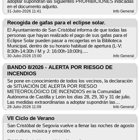
adoptar supondrán las siguientes PROHIBICIONES indicadas
en el documento adjunto.
31-Julio-2026 11:41
Info General
Ven a disfrutar del primer concierto del ciclo, una noche para
Recogida de gafas para el eclipse solar.
celebrar la cultura, el verano y la música en directo.
El Ayuntamiento de San Cristóbal informa de que todas las
personas que hayan realizado el pago de sus gafas para el
Eclipse Solar pueden pasar a recogerlas en la Biblioteca
📅 7 de agosto
Municipal, dentro de su horario habitual de apertura (L-V:
8:30h-14:30h / M y J: 16:00h-18:00h).
30-Julio-2026 15:00
Info General
🕘 A las nueve
Todavía quedan plazas disponibles para participar en la
actividad del Eclipse Solar Total. La inscripción, con un coste
BANDO 8/2026 - ALERTA POR RIESGO DE
📍 Plaza Mayor
de 2 €, incluye las gafas y también un refresco, se realiza en la
INCENDIOS
Biblioteca Municipal hasta fin de existencias.
Se pone en conocimiento de todos los vecinos, la declaración
de SITUACIÓN DE ALERTA POR RIESGO
METEOROLÓGICO DE INCENDIOS en la Comunidad
Autónoma de Castilla y León los días 28, 29, 30 y 31 de julio.
Las medidas extraordinarias a adoptar supondrán las
siguientes PROHIBICIONES indicadas en el documento
28-Julio-2026 11:09
Info General
adjunto.
VII Ciclo de Verano
San Cristóbal de Segovia vuelve a llenar las noches de agosto
con cultura, música y emoción.