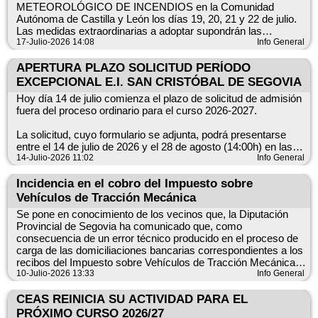
METEOROLÓGICO DE INCENDIOS en la Comunidad
Autónoma de Castilla y León los días 19, 20, 21 y 22 de julio.
Las medidas extraordinarias a adoptar supondrán las
siguientes PROHIBICIONES indicadas en el documento
17-Julio-2026 14:08
Info General
adjunto.
APERTURA PLAZO SOLICITUD PERÍODO
EXCEPCIONAL E.I. SAN CRISTÓBAL DE SEGOVIA
Hoy día 14 de julio comienza el plazo de solicitud de admisión
fuera del proceso ordinario para el curso 2026-2027.
La solicitud, cuyo formulario se adjunta, podrá presentarse
entre el 14 de julio de 2026 y el 28 de agosto (14:00h) en las
oficinas del ayuntamiento si nuestra escuela infantil es la
14-Julio-2026 11:02
Info General
primera opción elegida, en el centro docente indicado como
primera opción si nuestra escuela infantil no lo es, o de no ser
Incidencia en el cobro del Impuesto sobre
ello posible, en las direcciones provinciales de educación.
Vehículos de Tracción Mecánica
Se pone en conocimiento de los vecinos que, la Diputación
Las condiciones de excepcionalidad vienen indicadas en el
Provincial de Segovia ha comunicado que, como
siguiente enlace:
consecuencia de un error técnico producido en el proceso de
carga de las domiciliaciones bancarias correspondientes a los
https://www.educa.jcyl.es/es/ei-ep-bach-tva-27f5b/admision-
recibos del Impuesto sobre Vehículos de Tracción Mecánica
proceso-ordinario-excepcionalidad
(IMVTM) de 2026 efectuadas con fecha de 3 de julio de 2026,
10-Julio-2026 13:33
Info General
se han realizado cargos indebidos en las cuentas bancarias de
algunos contribuyentes.
CEAS REINICIA SU ACTIVIDAD PARA EL
PRÓXIMO CURSO 2026/27