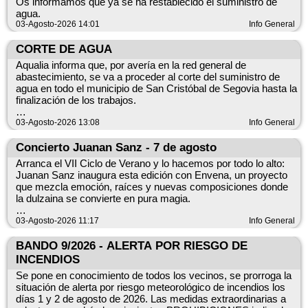
Os informamos que ya se ha restablecido el suministro de
agua.
03-Agosto-2026 14:01
Info General
CORTE DE AGUA
Aqualia informa que, por avería en la red general de
abastecimiento, se va a proceder al corte del suministro de
agua en todo el municipio de San Cristóbal de Segovia hasta la
finalización de los trabajos.
Disculpen las molestias
03-Agosto-2026 13:08
Info General
Concierto Juanan Sanz - 7 de agosto
Arranca el VII Ciclo de Verano y lo hacemos por todo lo alto:
Juanan Sanz inaugura esta edición con Envena, un proyecto
que mezcla emoción, raíces y nuevas composiciones donde
la dulzaina se convierte en pura magia.
03-Agosto-2026 11:17
Info General
Su música es un viaje entre tradición y modernidad, un
BANDO 9/2026 - ALERTA POR RIESGO DE
homenaje a las personas y colectivos que han marcado su
INCENDIOS
camino artístico. Acompañado por su banda, abrirá el ciclo
Se pone en conocimiento de todos los vecinos, se prorroga la
con un concierto lleno de energía, sensibilidad y ese sonido
situación de alerta por riesgo meteorológico de incendios los
tan característico que conecta con el público desde el primer
días 1 y 2 de agosto de 2026. Las medidas extraordinarias a
minuto.