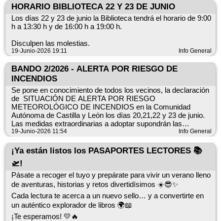
HORARIO BIBLIOTECA 22 Y 23 DE JUNIO
Los días 22 y 23 de junio la Biblioteca tendrá el horario de 9:00
h a 13:30 h y de 16:00 h a 19:00 h.
Disculpen las molestias.
19-Junio-2026 19:11
Info General
BANDO 2/2026 - ALERTA POR RIESGO DE
INCENDIOS
Se pone en conocimiento de todos los vecinos, la declaración
de SITUACIÓN DE ALERTA POR RIESGO
METEOROLÓGICO DE INCENDIOS en la Comunidad
Autónoma de Castilla y León los días 20,21,22 y 23 de junio.
Las medidas extraordinarias a adoptar supondrán las
siguientes PROHIBICIONES indicadas en el documento
19-Junio-2026 11:54
Info General
adjunto.
¡Ya están listos los PASAPORTES LECTORES 📚
🛫!
Pásate a recoger el tuyo y prepárate para vivir un verano lleno
de aventuras, historias y retos divertidísimos ☀️😎✨
Cada lectura te acerca a un nuevo sello… y a convertirte en
un auténtico explorador de libros 🌍📖
¡Te esperamos! 💛🔥