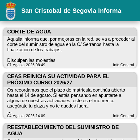
San Cristobal de Segovia Informa
CORTE DE AGUA
Aqualia informa que, por mejoras en la red, se va a proceder al
corte del suministro de agua en la C/ Serranos hasta la
finalización de los trabajos.
Disculpen las molestias
07-Agosto-2026 08:49
Info General
CEAS REINICIA SU ACTIVIDAD PARA EL
PRÓXIMO CURSO 2026/27
Os recordamos que el plazo de matrícula continúa abierto
hasta el 14 de agosto. Si estás pensando en apuntarte a
alguna de nuestras actividades, este es el momento:
asegúrate tu plaza y no te quedes fuera.
Iniciamos nueva actividad: Proyecto de Costura, una actividad
04-Agosto-2026 14:09
Info General
pensada para quienes disfrutan creando, aprendiendo y
compartiendo tiempo en un ambiente cercano.
REESTABLECIMIENTO DEL SUMINISTRO DE
AGUA
¡No te quedes sin plaza!