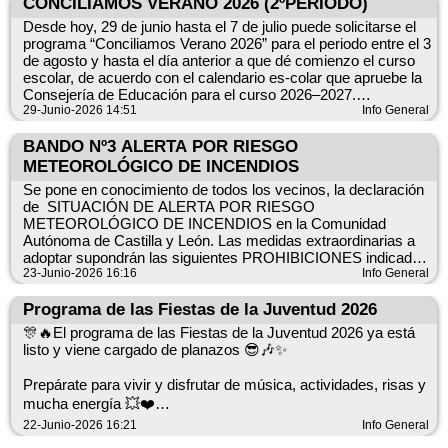
CONCILIAMOS VERANO 2026 (2ºPERIODO)
Desde hoy, 29 de junio hasta el 7 de julio puede solicitarse el
programa “Conciliamos Verano 2026” para el periodo entre el 3
de agosto y hasta el día anterior a que dé comienzo el curso
escolar, de acuerdo con el calendario es-colar que apruebe la
Consejería de Educación para el curso 2026–2027.
29-Junio-2026 14:51
Info General
Para más detalles:
BANDO Nº3 ALERTA POR RIESGO
https://www.tramitacastillayleon.jcyl.es/web/jcyl/AdministracionEle
METEOROLÓGICO DE INCENDIOS
Se pone en conocimiento de todos los vecinos, la declaración
O en el teléfono 012 de la Junta de Castilla y León.
de SITUACIÓN DE ALERTA POR RIESGO
METEOROLÓGICO DE INCENDIOS en la Comunidad
Autónoma de Castilla y León. Las medidas extraordinarias a
adoptar supondrán las siguientes PROHIBICIONES indicadas
en el documento adjunto.
23-Junio-2026 16:16
Info General
Programa de las Fiestas de la Juventud 2026
🎊🔥El programa de las Fiestas de la Juventud 2026 ya está
listo y viene cargado de planazos 😎🎶✨
Prepárate para vivir y disfrutar de música, actividades, risas y
mucha energía 💥❤️
22-Junio-2026 16:21
Info General
¡Que empiece la cuenta atrás! ⏳🔥