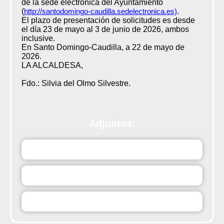
de la sede electrónica del Ayuntamiento
(
http://santodomingo-caudilla.sedelectronica.es)
.
El plazo de presentación de solicitudes es desde
el día 23 de mayo al 3 de junio de 2026, ambos
inclusive.
En Santo Domingo-Caudilla, a 22 de mayo de
2026.
LA ALCALDESA,
Fdo.: Silvia del Olmo Silvestre.
Adjuntos:
vxr0o20260522_Otros_Anuncio1.pdf
s3u8j20260522_Otros_Bases_BasesBolsaTrabajoMonit
CuidadoresPlanCorresponsables.pdf
jqP4M20260522_Otros_AnexoIModeloSolicitudBolsaMon
Cuidadores.pdf