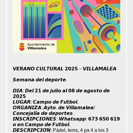
𝙑𝙀𝙍𝘼𝙉𝙊 𝘾𝙐𝙇𝙏𝙐𝙍𝘼𝙇 𝟮𝟬𝟮𝟱 – 𝙑𝙄𝙇𝙇𝘼𝙈𝘼𝙇𝙀𝘼
𝙎𝙚𝙢𝙖𝙣𝙖 𝙙𝙚𝙡 𝙙𝙚𝙥𝙤𝙧𝙩𝙚.
𝘿𝙄𝘼: 𝘿𝙚𝙡 𝟮𝟭 𝙙𝙚 𝙟𝙪𝙡𝙞𝙤 𝙖𝙡 𝟬𝟴 𝙙𝙚 𝙖𝙜𝙤𝙨𝙩𝙤 𝙙𝙚
𝟮𝟬𝟮𝟱
𝙇𝙐𝙂𝘼𝙍: 𝘾𝙖𝙢𝙥𝙤 𝙙𝙚 𝙁𝙪́𝙩𝙗𝙤𝙡.
𝙊𝙍𝙂𝘼𝙉𝙄𝙕𝘼: 𝘼𝙮𝙩𝙤. 𝙙𝙚 𝙑𝙞𝙡𝙡𝙖𝙢𝙖𝙡𝙚𝙖/
𝘾𝙤𝙣𝙘𝙚𝙟𝙖𝙡𝙞́𝙖 𝙙𝙚 𝙙𝙚𝙥𝙤𝙧𝙩𝙚𝙨.
𝙄𝙉𝙎𝘾𝙍𝙄𝙋𝘾𝙄𝙊𝙉𝙀𝙎: 𝙒𝙝𝙖𝙩𝙨𝙖𝙥𝙥: 𝟲𝟳𝟯 𝟲𝟱𝟬 𝟲𝟭𝟵
𝙤 𝙚𝙣 𝘾𝙖𝙢𝙥𝙤 𝙙𝙚 𝙁𝙪́𝙩𝙗𝙤𝙡.
𝘿𝙀𝙎𝘾𝙍𝙄𝙋𝘾𝙄𝙊́𝙉: Pádel, tenis, 4 pa 4 a los 3