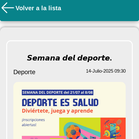
Volver a la lista
𝙎𝙚𝙢𝙖𝙣𝙖 𝙙𝙚𝙡 𝙙𝙚𝙥𝙤𝙧𝙩𝙚.
14-Julio-2025 09:30
Deporte