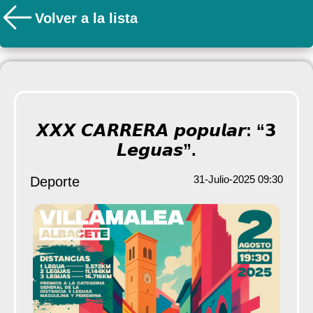
Volver a la lista
𝙓𝙓𝙓 𝘾𝘼𝙍𝙍𝙀𝙍𝘼 𝙥𝙤𝙥𝙪𝙡𝙖𝙧: “𝟯
𝙇𝙚𝙜𝙪𝙖𝙨”.
31-Julio-2025 09:30
Deporte