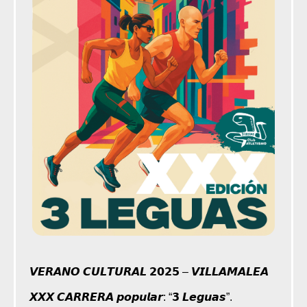
𝙑𝙀𝙍𝘼𝙉𝙊 𝘾𝙐𝙇𝙏𝙐𝙍𝘼𝙇 𝟮𝟬𝟮𝟱 – 𝙑𝙄𝙇𝙇𝘼𝙈𝘼𝙇𝙀𝘼
𝙓𝙓𝙓 𝘾𝘼𝙍𝙍𝙀𝙍𝘼 𝙥𝙤𝙥𝙪𝙡𝙖𝙧: “𝟯 𝙇𝙚𝙜𝙪𝙖𝙨”.