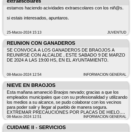
extraescolares
estamos haciendo acividades extraescolares con los niñ@s.
si estais interesados, apuntaros.
25-Marzo-2024 15:13
JUVENTUD
REUNION CON GANADEROS
SE CONVOCA A LOS GANADEROS DE BRAOJOS A
REUNIRSE CON ALCALDE , ESTE SABADO 9 DE MARZO
DE 2024 A LAS 19:00 HS, EN EL AYUNTAMIENTO.
08-Marzo-2024 12:54
INFORMACION GENERAL
NIEVE EN BRAOJOS
Esta mañana amaneció Braojos nevado; gracias a que los
empleados municipales que con su profesionalidad y utilizando
los medios a su alcance, se pudo colaborar con los vecinos
para poder salir y llegar al pueblo de manera segura.
EXTREMAR PRECAUCIONES POR PLACAS DE HIELO.
08-Marzo-2024 12:51
INFORMACION GENERAL
EL FIN DE SEMANA HABRA UN RETEN POR SI LA
SITUACIÓN VA A MÁS.
CUIDAME II - SERVICIOS