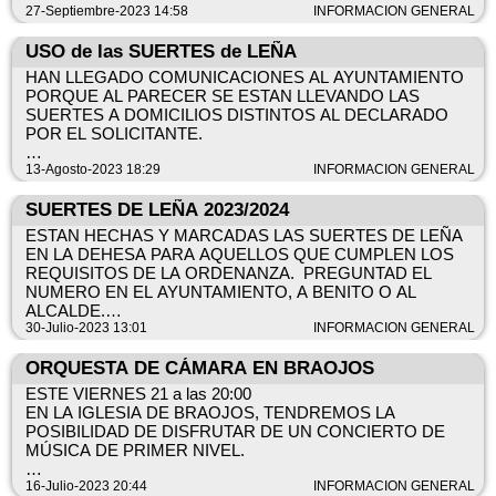
27-Septiembre-2023 14:58
INFORMACION GENERAL
USO de las SUERTES de LEÑA
HAN LLEGADO COMUNICACIONES AL AYUNTAMIENTO
PORQUE AL PARECER SE ESTAN LLEVANDO LAS
SUERTES A DOMICILIOS DISTINTOS AL DECLARADO
POR EL SOLICITANTE.
LA ORDENANZA ES MUY CLARA Y DICE
13-Agosto-2023 18:29
INFORMACION GENERAL
TEXTUALMENTE:
SUERTES DE LEÑA 2023/2024
Art. 6. Disfrute privativo. - Los lotes o suertes de leña de
ESTAN HECHAS Y MARCADAS LAS SUERTES DE LEÑA
hogar provenientes de montes pertenecientes al Ayuntamiento
EN LA DEHESA PARA AQUELLOS QUE CUMPLEN LOS
deberán ser disfrutados de forma directa por sus
REQUISITOS DE LA ORDENANZA. PREGUNTAD EL
adjudicatarios, no permitiéndose bajo ningún concepto su
NUMERO EN EL AYUNTAMIENTO, A BENITO O AL
venta dado que se trata de leñas de hogar, correspondiendo a
ALCALDE.
inmuebles residenciales de la localidad.
30-Julio-2023 13:01
INFORMACION GENERAL
NO SE PUEDE USAR MOTOSIERRA ANTES DEL 15/10/23
El presente Ayuntamiento cuenta con potestad de requerir
ORQUESTA DE CÁMARA EN BRAOJOS
prueba fehaciente de que el destino de la leña otorgada en
ESTE VIERNES 21 a las 20:00
suerte municipal, se dedica exclusivamente para uso
EN LA IGLESIA DE BRAOJOS, TENDREMOS LA
domiciliario. En caso de que no se demuestre el uso correcto
POSIBILIDAD DE DISFRUTAR DE UN CONCIERTO DE
de la leña, a juicio del Ayuntamiento, podrá perder la fianza
MÚSICA DE PRIMER NIVEL.
depositada y denegársele la concesión del aprovechamiento
municipal durante el año siguiente.
NO TE LO PIERDAS
16-Julio-2023 20:44
INFORMACION GENERAL