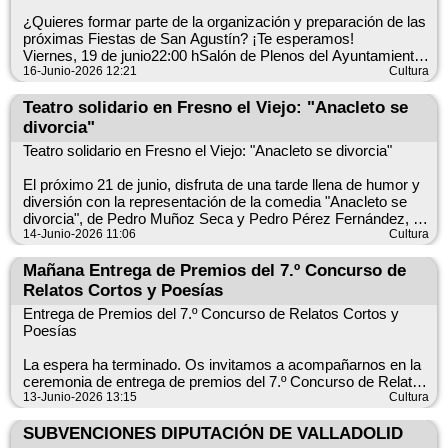
¿Quieres formar parte de la organización y preparación de las
próximas Fiestas de San Agustín? ¡Te esperamos!
Viernes, 19 de junio22:00 hSalón de Plenos del Ayuntamiento
En esta reunión comenzaremos a preparar unas fiestas
16-Junio-2026 12:21
Cultura
inolvidables y recogeremos ideas, propuestas y la
participación de todas las peñas del municipio.
Teatro solidario en Fresno el Viejo: "Anacleto se
divorcia"
¿Quieres ser la Peña de Honor 2026?
Teatro solidario en Fresno el Viejo: "Anacleto se divorcia"
Apúntate en el Ayuntamiento. La Peña de Honor podrá
acceder a un local sin entrar en sorteo.
El próximo 21 de junio, disfruta de una tarde llena de humor y
diversión con la representación de la comedia "Anacleto se
Tu participación es fundamental para seguir haciendo crecer
divorcia", de Pedro Muñoz Seca y Pedro Pérez Fernández, a
nuestras fiestas.
cargo del Grupo de Teatro Aficionado de Pozal de Gallinas.
14-Junio-2026 11:06
Cultura
Fecha: 21 de junioHora: 19:30 hLugar: Salón del Ayuntamiento
¡Anímate y ven a aportar tus ideas!
de Fresno el Viejo
Mañana Entrega de Premios del 7.º Concurso de
Entrada solidaria: 3 €
Relatos Cortos y Poesías
La recaudación irá destinada a Manos Unidas.
Entrega de Premios del 7.º Concurso de Relatos Cortos y
Poesías
Una obra divertida y llena de situaciones disparatadas que
promete arrancar más de una carcajada al público.
La espera ha terminado. Os invitamos a acompañarnos en la
ceremonia de entrega de premios del 7.º Concurso de Relatos
¡Anímate a disfrutar del teatro y a colaborar con una buena
Cortos y Poesías, una iniciativa que vuelve a poner en valor la
13-Junio-2026 13:15
Cultura
causa!
creatividad, la imaginación y el talento literario de participantes
de todas las edades.
SUBVENCIONES DIPUTACIÓN DE VALLADOLID