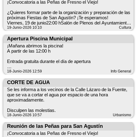
¡Convocatoria a las Peñas de Fresno el Viejo!
llenar nuestras calles de vida y ofrecer momentos inolvidables
a vecinos y visitantes.
¿Quieres formar parte de la organización y preparación de las
próximas Fiestas de San Agustín? ¡Te esperamos!
Este programa es posible gracias a la colaboración de
Viernes, 19 de junio22:00 hSalón de Plenos del Ayuntamiento
asociaciones, colectivos y entidades locales que trabajan para
En esta reunión comenzaremos a preparar unas fiestas
19-Junio-2026 10:10
Cultura
mantener viva la actividad cultural de nuestro municipio.
inolvidables y recogeremos ideas, propuestas y la
participación de todas las peñas del municipio.
Apertura Piscina Municipal
Vive tu pueblo, participa y disfruta de un verano lleno de
¡Mañana abrimos la piscina!
cultura y convivencia.
¿Quieres ser la Peña de Honor 2026?
A partir de las 12:00 h
Apúntate en el Ayuntamiento. La Peña de Honor podrá
acceder a un local sin entrar en sorteo.
Entrada gratuita durante el día de apertura
Tu participación es fundamental para seguir haciendo crecer
¡Os esperamos para disfrutar del verano y daros el primer
18-Junio-2026 12:59
Info General
nuestras fiestas.
chapuzón de la temporada!
CORTE DE AGUA
¡Anímate y ven a aportar tus ideas!
Consulta los precios en la imagen adjunta.
Se les informa a los vecinos de la Calle Lázaro de la Fuente,
que se va a cortar el agua por espacio de una hora
aproximadamente.
Disculpen las molestias.
18-Junio-2026 10:57
Urbanismo
Reunión de las Peñas para San Agustín
¡Convocatoria a las Peñas de Fresno el Viejo!