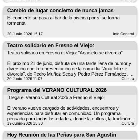
Martes, 23 de junio
Cambio de lugar concierto de nunca jamas
23:00 h Preparación de las hogueras con música, bollos y
El concierto se pasa al bar de la piscina por si se forma
limonada.
tormenta.
23:30 h Encendido de las tradicionales Hogueras de San Juan.
20-Junio-2026 15:17
Info General
Una noche para compartir con familiares, amigos y vecinos,
Teatro solidario en Fresno el Viejo:
disfrutar del ambiente festivo y mantener viva una tradición
que forma parte de la identidad de nuestro pueblo.
Teatro solidario en Fresno el Viejo: "Anacleto se divorcia"
Barra a cargo de la Asociación Cultural Taurina "El Ruedo".
El próximo 21 de junio, disfruta de una tarde llena de humor y
diversión con la representación de la comedia "Anacleto se
¡Ven a dar la bienvenida al verano junto al fuego y disfruta de
divorcia", de Pedro Muñoz Seca y Pedro Pérez Fernández, a
una noche inolvidable!
cargo del Grupo de Teatro Aficionado de Pozal de Gallinas.
20-Junio-2026 11:07
Cultura
Fecha: 21 de junioHora: 19:30 hLugar: Salón del Ayuntamiento
de Fresno el Viejo
Programa del VERANO CULTURAL 2026
Entrada solidaria: 3 €
¡Llega el Verano Cultural 2026 a Fresno el Viejo!
La recaudación irá destinada a Manos Unidas.
El verano vuelve cargado de actividades, encuentros y
Una obra divertida y llena de situaciones disparatadas que
experiencias para disfrutar en comunidad. Un programa
promete arrancar más de una carcajada al público.
pensado para todas las edades, donde la cultura, la tradición,
la música, el patrimonio y el arte serán los protagonistas de los
19-Junio-2026 15:30
Cultura
¡Anímate a disfrutar del teatro y a colaborar con una buena
próximos meses.
causa!
Hoy Reunión de las Peñas para San Agustín
Cultura, patrimonio, música, tradición y arte se unen para