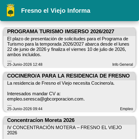
Fresno el Viejo Informa
PROGRAMA TURISMO IMSERSO 2026/2027
El plazo de presentación de solicitudes para el Programa de
Turismo para la temporada 2026/2027 abarca desde el lunes
22 de junio de 2026 y finaliza el viernes 10 de julio de 2026,
ambos incluidos.
Más información e inscripciones en el ayuntamiento. (Mª
25-Junio-2026 12:48
Info General
Ángeles)
COCINERO/A PARA LA RESIDENCIA DE FRESNO
La residencia de Fresno el Viejo necesita Cocinero/a.
Interesados mandar CV a:
empleo.seresca@gbcorporacion.com.
Teléfono: 658165580
25-Junio-2026 09:44
Empleo
Concentracíon Moreta 2026
IV CONCENTRACIÓN MOTERA – FRESNO EL VIEJO
2026