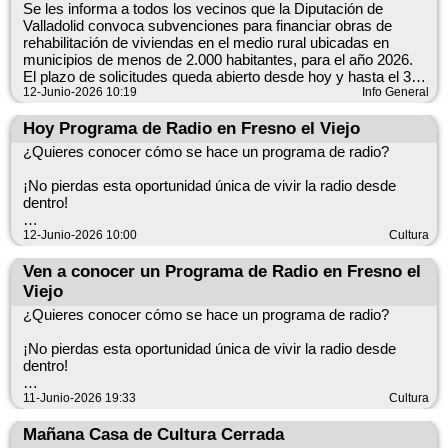
Domingo, 14 de junio20:00 horasSalón de Plenos del
Se les informa a todos los vecinos que la Diputación de
Ayuntamiento de Fresno el Viejo
Valladolid convoca subvenciones para financiar obras de
Será una tarde especial para reconocer el esfuerzo y la
rehabilitación de viviendas en el medio rural ubicadas en
inspiración de quienes han compartido sus relatos y poesías
municipios de menos de 2.000 habitantes, para el año 2026.
en esta séptima edición.
El plazo de solicitudes queda abierto desde hoy y hasta el 31
de diciembre de 2026.
12-Junio-2026 10:19
Info General
¡Enhorabuena a todas las personas participantes y mucha
suerte a los premiados!
Así mismo también convoca ayudas económicas para
Hoy Programa de Radio en Fresno el Viejo
personas residentes en municipios de la provincia de menos
¿Quieres conocer cómo se hace un programa de radio?
#FresnoElViejo #RelatosCortos #Poesía #ConcursoLiterario
de 20.000 habitantes destinadas a la formación y/o
#Cultura #Literatura #Premios #AsociaciónCulturalDeMujeres
conciliación de la vida familiar o laboral, año 2026.
¡No pierdas esta oportunidad única de vivir la radio desde
#TalentoLocal #ViveLaCultura
dentro!
Más información en el ayuntamiento. (Mª Ángeles).
El próximo viernes 12 de junio, el programa "Es la Mañana de
12-Junio-2026 10:00
Cultura
Castilla y León", de esRadio Castilla y León, se emitirá en
directo desde Fresno el Viejo, dedicando su espacio a nuestro
Ven a conocer un Programa de Radio en Fresno el
municipio.
Viejo
Viernes, 12 de junioDe 12:00 a 13:30 hSalón de Plenos del
¿Quieres conocer cómo se hace un programa de radio?
Ayuntamiento de Fresno el Viejo
Descubre cómo se realiza un programa de radio en directo,
¡No pierdas esta oportunidad única de vivir la radio desde
conoce a los profesionales que lo hacen posible y participa en
dentro!
una experiencia diferente y cercana.
Mañana viernes 12 de junio, el programa "Es la Mañana de
11-Junio-2026 19:33
Cultura
Sintonía: 102.8 FM
Castilla y León", de esRadio Castilla y León, se emitirá en
Entrada libre y gratuita
directo desde Fresno el Viejo, dedicando su espacio a nuestro
Mañana Casa de Cultura Cerrada