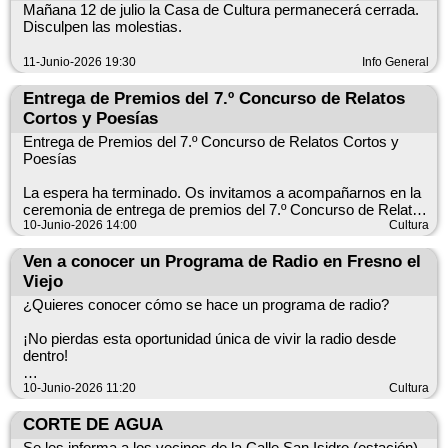
municipio.
Una ocasión perfecta para mostrar Fresno el Viejo a toda
Mañana 12 de julio la Casa de Cultura permanecerá cerrada.
Viernes, 12 de junioDe 12:00 a 13:30 hSalón de Plenos del
Castilla y León y acercarse al apasionante mundo de la
Disculpen las molestias.
Ayuntamiento de Fresno el Viejo
comunicación.
Descubre cómo se realiza un programa de radio en directo,
11-Junio-2026 19:30
Info General
conoce a los profesionales que lo hacen posible y participa en
¡Que no te lo cuenten, ven a vivirlo!
una experiencia diferente y cercana.
Entrega de Premios del 7.º Concurso de Relatos
Cortos y Poesías
Sintonía: 102.8 FM
Entrada libre y gratuita
Entrega de Premios del 7.º Concurso de Relatos Cortos y
Poesías
Una ocasión perfecta para mostrar Fresno el Viejo a toda
Castilla y León y acercarse al apasionante mundo de la
La espera ha terminado. Os invitamos a acompañarnos en la
comunicación.
ceremonia de entrega de premios del 7.º Concurso de Relatos
Cortos y Poesías, una iniciativa que vuelve a poner en valor la
10-Junio-2026 14:00
Cultura
¡Que no te lo cuenten, ven a vivirlo!
creatividad, la imaginación y el talento literario de participantes
de todas las edades.
Ven a conocer un Programa de Radio en Fresno el
Domingo, 14 de junio20:00 horasSalón de Plenos del
Viejo
Ayuntamiento de Fresno el Viejo
¿Quieres conocer cómo se hace un programa de radio?
Será una tarde especial para reconocer el esfuerzo y la
inspiración de quienes han compartido sus relatos y poesías
¡No pierdas esta oportunidad única de vivir la radio desde
en esta séptima edición.
dentro!
¡Enhorabuena a todas las personas participantes y mucha
El próximo viernes 12 de junio, el programa "Es la Mañana de
10-Junio-2026 11:20
Cultura
suerte a los premiados!
Castilla y León", de esRadio Castilla y León, se emitirá en
directo desde Fresno el Viejo, dedicando su espacio a nuestro
CORTE DE AGUA
#FresnoElViejo #RelatosCortos #Poesía #ConcursoLiterario
municipio.
#Cultura #Literatura #Premios #AsociaciónCulturalDeMujeres
Se les informa a los vecinos de la Calle San Isidro (estación),