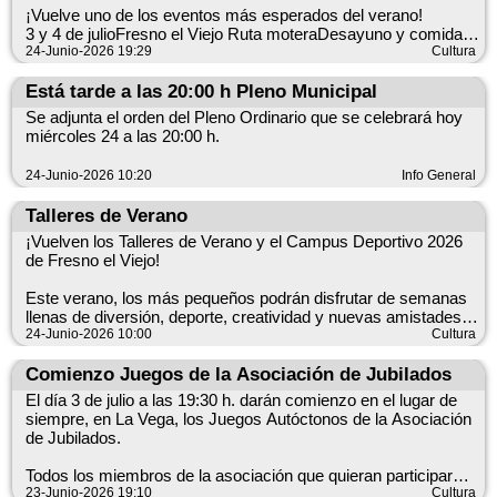
¡Vuelve uno de los eventos más esperados del verano!
3 y 4 de julioFresno el Viejo Ruta moteraDesayuno y comida
moteraConciertos en directoDesfile de antorchasPremios a las
24-Junio-2026 19:29
Cultura
mejores motosZona de acampada y caravanas Inscripción: 15
€ (incluye regalo, desayuno motero y comida) o 20 € (incluye
Está tarde a las 20:00 h Pleno Municipal
además la cena)
Se adjunta el orden del Pleno Ordinario que se celebrará hoy
Inscripciones en el Bar de la Piscina (691 946 624)
miércoles 24 a las 20:00 h.
Plazas limitadas (máximo 200 motos).
24-Junio-2026 10:20
Info General
¡Prepara tu moto y vive un fin de semana lleno de carretera,
Talleres de Verano
música y compañerismo en Fresno el Viejo!
¡Vuelven los Talleres de Verano y el Campus Deportivo 2026
#FresnoElViejo #ConcentraciónMotera #Mototurismo
de Fresno el Viejo!
#RutaMotera #Motos #Verano2026 #Valladolid #CatillayLeón
#MotorLife #EventosFresnoElViejo
Este verano, los más pequeños podrán disfrutar de semanas
llenas de diversión, deporte, creatividad y nuevas amistades
en una actividad pensada para aprender y pasarlo en grande.
24-Junio-2026 10:00
Cultura
Del 1 de julio al 21 de agosto de 2026Horario: de 10:00 a 13:00
h.Posibilidad de incorporación a las 10:00 h o a las 11:00
Comienzo Juegos de la Asociación de Jubilados
h.Dirigido a niños y niñas a partir de 1º de Infantil.Cuota
El día 3 de julio a las 19:30 h. darán comienzo en el lugar de
semanal: 15 €Descuento de 5 € por niño/a a partir del segundo
siempre, en La Vega, los Juegos Autóctonos de la Asociación
hijo/a.Posibilidad de bonificación (Consultar condiciones en la
de Jubilados.
Casa de Cultura).
Información e inscripciones: Casa de Cultura de Fresno el
Todos los miembros de la asociación que quieran participar
Viejo.
que acudan a esa hora a La Vega
23-Junio-2026 19:10
Cultura