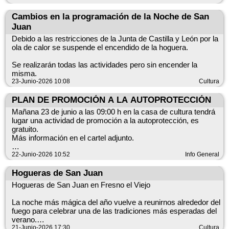
Una oportunidad perfecta para disfrutar del verano realizando
Cambios en la programación de la Noche de San
actividades educativas, deportivas y de ocio en un entorno
Juan
seguro y divertido.
Debido a las restricciones de la Junta de Castilla y León por la
ola de calor se suspende el encendido de la hoguera.
Se realizarán todas las actividades pero sin encender la
misma.
23-Junio-2026 10:08
Cultura
PLAN DE PROMOCIÓN A LA AUTOPROTECCIÓN
Mañana 23 de junio a las 09:00 h en la casa de cultura tendrá
lugar una actividad de promoción a la autoprotección, es
gratuito.
Más información en el cartel adjunto.
¡¡Súmate a la autoprotección jugando e interactuando!!
22-Junio-2026 10:52
Info General
Hogueras de San Juan
Hogueras de San Juan en Fresno el Viejo
La noche más mágica del año vuelve a reunirnos alrededor del
fuego para celebrar una de las tradiciones más esperadas del
verano.
21-Junio-2026 17:30
Cultura