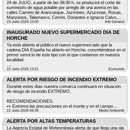
21.00 Rosario de Antorchas
24 de JULIO, a partir de las 08:30 h, se producirá el corte de
+INFO ➡️ https://infocam.castillalamancha.es
22.00 Vigilia de adoración y evangelización
suministro de agua potable por arreglo de una avería en las
23.30 Bendición final
calles Camino de Aranzueque, Jazmines, Azucenas, Rosas,
Manzanos, Talamanco, Cerrón, Donantes e Ignacio Calvo.
Sábado 25 julio
23-Julio-2026 10:00
Info General
09.00 Adoración y Laudes
El servicio se restablecerá cuando terminen los trabajos
10.00 Rosario y envío
previstos.
INAUGURADO NUEVO SUPERMERCADO DIA DE
10.30 Evangelización casa por casa
HORCHE
13.30 Bendición final
Disculpen las molestias
Ya está abierto al público el nuevo supermercado que la
14.00 Comida
cadena DIA España ha abierto en Horche, convirtiéndose en el
15.00 Coronilla
primer servicio de este tipo con el que contamos en nuestra
16.00 Alabanza
localidad.
16.30 Enseñanza: “El Señorío de Jesús”
17.00 Café
🤝 El alcalde de Horche, Manuel Salvador, y miembros de la
22-Julio-2026 13:51
Economía
17.30 Exposición y Enseñanza: “Espíritu Santo”
corporación municipal han participado en el acto inaugural de
18.00 Efusión del Espíritu Santo
esta tienda, "que permitirá a Horche seguir creciendo y
ALERTA POR RIESGO DE INCENDIO EXTREMO
19.30 Bendición Final
ofreciendo las mejores comodidades a nuestros vecinos,
20.00 Misa
Durante estos días nuestra comarca continuará en situación
mejorando el comercio local y el día a día de nuestras
21.00 Procesión con el Santísimo
de riesgo de incendio EXTREMO.
familias", ha asegurado Salvador, quien agradece a esta
22.00 Vigilia de adoración y evangelización
cadena "su compromiso con Horche, ya que son ellos los que
23.30 Bendición Final
RECOMENDACIONES:
finalmente han apostado por implantarse en nuestro pueblo
👀 Extrema las precauciones en el monte y en el campo
después de haber mantenido muchas conversaciones con
Domingo 26 julio
🚨 Evita situaciones de riesgo y actitudes imprudentes
22-Julio-2026 09:36
Medio Ambiente
distintas cadenas de supermercados".
09.00 Adoración y Laudes
🌳 En el monte, NO PASA NADA HASTA QUE PASA
09.30 Rosario y envío
ALERTA POR ALTAS TEMPERATURAS
☎️ Si ves humo llama al 112
🛒 Sonia Cologan, Directora Regional de Día; Ricardo
10.00 Evangelización casa por casa
La Agencia Estatal de Meteorología alerta de que llega una ola
Fleschner, Gerente de Inmuebles; y Miruna Popa, Jefa de