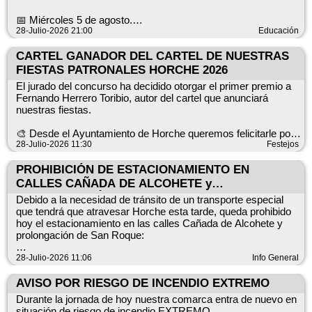
📅 Miércoles 5 de agosto.
28-Julio-2026 21:00
Educación
📍 Granero Municipal.
CARTEL GANADOR DEL CARTEL DE NUESTRAS
FIESTAS PATRONALES HORCHE 2026
⏰ Pases: De 16:00 a 21:00 h.
El jurado del concurso ha decidido otorgar el primer premio a
Fernando Herrero Toribio, autor del cartel que anunciará
👨‍👩‍👧‍👦 Público: Para todos los públicos.
nuestras fiestas.
¡Te esperamos! No te pierdas esta increíble aventura
🎨 Desde el Ayuntamiento de Horche queremos felicitarle por
espacial.
su magnífico trabajo y agradecer la participación de todas las
28-Julio-2026 11:30
Festejos
personas que han presentado sus propuestas. Gracias por
vuestra creatividad, implicación y por contribuir, un año más, a
PROHIBICIÓN DE ESTACIONAMIENTO EN
engrandecer nuestras fiestas.
CALLES CAÑADA DE ALCOHETE y
PROLONGACIÓN DE SAN ROQUE
Debido a la necesidad de tránsito de un transporte especial
¡Enhorabuena, Fernando! 👏
que tendrá que atravesar Horche esta tarde, queda prohibido
hoy el estacionamiento en las calles Cañada de Alcohete y
¡¡Cada vez queda menos para nuestras Fiestas horchan@s!!
prolongación de San Roque:
🥳
⏰ Desde las 15.00 horas hasta finalización.
28-Julio-2026 11:06
Info General
Una ver se complete el paso de este transporte especial por
AVISO POR RIESGO DE INCENDIO EXTREMO
nuestro municipio se podrá volver a estacionar con
Durante la jornada de hoy nuestra comarca entra de nuevo en
normalidad.
situación de riesgo de incendio EXTREMO.