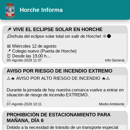
Horche Informa
📌 VIVE EL ECLIPSE SOLAR EN HORCHE
¡Disfruta del eclipse solar total sin salir de Horche! 🌞🌑
📅 Miércoles 12 de agosto
📍 Colegio nuevo (Puerta de Horche)
⏰ Desde las 19.00 h
05-Agosto-2026 11:37
Info General
Dentro de una semana tendremos el privilegio de poder ver el
primer eclipse total de este siglo en España en nuestro pueblo.
AVISO POR RIESGO DE INCENDIO EXTREMO
⚠️🔥 AVISO POR ALTO RIESGO DE INCENDIO 🔥⚠️
😎 Para ello, el Ayuntamiento de Horche ha preparado una
jornada especial con el establecimiento de un Punto de
Durante la jornada de hoy nuestra comarca vuelve a entrar en
Observación del Eclipse donde se entregarán gafas
situación de riesgo de incendio EXTREMO.
homologadas gratuitas para los vecinos de Horche hasta
agotar existencias (2 gafas por familia).
RECOMENDACIONES:
07-Agosto-2026 10:11
Medio Ambiente
👀 Extrema las precauciones en el monte y en el campo
👦 Además, también habrá talleres para los mas pequeños
🚨 Evita situaciones de riesgo y actitudes imprudentes
PROHIBICIÓN DE ESTACIONAMIENTO PARA
con inscripción previa a través de WhatsApp al 629 22 68 92.
🌳 En el monte, NO PASA NADA HASTA QUE PASA
MAÑANA, DÍA 6
☎️ Si ves humo llama al 112
¡¡Vive con nosotros este acontecimiento histórico!! 😍
Debido a la necesidad de tránsito de un transporte especial