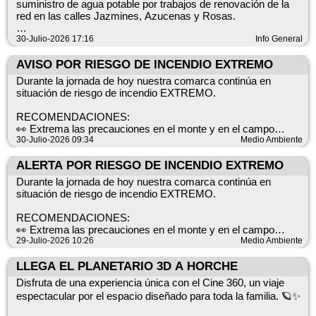
suministro de agua potable por trabajos de renovación de la
red en las calles Jazmines, Azucenas y Rosas.
El servicio se restablecerá cuando terminen los trabajos
30-Julio-2026 17:16
Info General
previstos.
AVISO POR RIESGO DE INCENDIO EXTREMO
Disculpen las molestias
Durante la jornada de hoy nuestra comarca continúa en
situación de riesgo de incendio EXTREMO.
RECOMENDACIONES:
👀 Extrema las precauciones en el monte y en el campo
🚨 Evita situaciones de riesgo y actitudes imprudentes
30-Julio-2026 09:34
Medio Ambiente
🌳 En el monte, NO PASA NADA HASTA QUE PASA
ALERTA POR RIESGO DE INCENDIO EXTREMO
☎️ Si ves humo llama al 112
Durante la jornada de hoy nuestra comarca continúa en
situación de riesgo de incendio EXTREMO.
+INFO ➡️ https://infocam.castillalamancha.es
RECOMENDACIONES:
👀 Extrema las precauciones en el monte y en el campo
🚨 Evita situaciones de riesgo y actitudes imprudentes
29-Julio-2026 10:26
Medio Ambiente
🌳 En el monte, NO PASA NADA HASTA QUE PASA
LLEGA EL PLANETARIO 3D A HORCHE
☎️ Si ves humo llama al 112
Disfruta de una experiencia única con el Cine 360, un viaje
espectacular por el espacio diseñado para toda la familia. 🪐✨
+INFO ➡️ https://infocam.castillalamancha.es