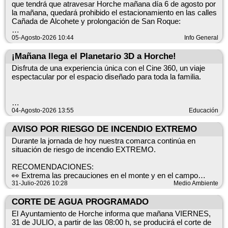
que tendrá que atravesar Horche mañana día 6 de agosto por
+INFO ➡️ https://infocam.castillalamancha.es
la mañana, quedará prohibido el estacionamiento en las calles
Cañada de Alcohete y prolongación de San Roque:
⏰ Desde las 07.00 horas hasta su finalización.
05-Agosto-2026 10:44
Info General
Una vez se complete el paso de este transporte especial por
¡Mañana llega el Planetario 3D a Horche!
nuestro municipio se podrá volver a estacionar con
Disfruta de una experiencia única con el Cine 360, un viaje
normalidad.
espectacular por el espacio diseñado para toda la familia.
🙏 Por favor, respeten la señalización temporal.
Gracias por su consideración y disculpen las molestias.
Miércoles 5 de agosto
04-Agosto-2026 13:55
Educación
Granero Municipal
De 16:00 a 21:00 h
AVISO POR RIESGO DE INCENDIO EXTREMO
Durante la jornada de hoy nuestra comarca continúa en
situación de riesgo de incendio EXTREMO.
Para todos los públicos.
RECOMENDACIONES:
👀 Extrema las precauciones en el monte y en el campo
🚨 Evita situaciones de riesgo y actitudes imprudentes
31-Julio-2026 10:28
Medio Ambiente
🌳 En el monte, NO PASA NADA HASTA QUE PASA
¡Te esperamos! No te pierdas esta increíble aventura espacial.
CORTE DE AGUA PROGRAMADO
☎️ Si ves humo llama al 112
El Ayuntamiento de Horche informa que mañana VIERNES,
31 de JULIO, a partir de las 08:00 h, se producirá el corte de
+INFO ➡️ https://infocam.castillalamancha.es