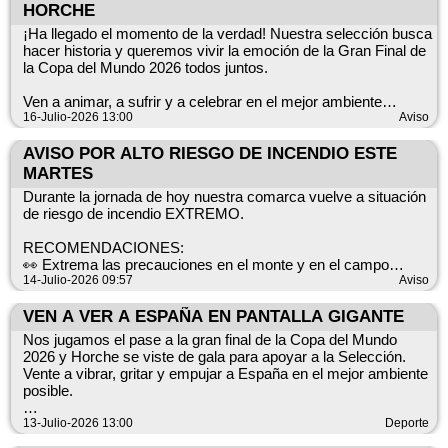
música!
primer mes (del 22 de julio al 18 de agosto de 2026):
HORCHE
¡Ha llegado el momento de la verdad! Nuestra selección busca
¡Os esperamos!
🍎🥖 -25% de descuento en toda la fruta, verdura, panadería y
hacer historia y queremos vivir la emoción de la Gran Final de
bollería (solo productos horneados en tienda).
la Copa del Mundo 2026 todos juntos.
💰 Acumula el 5% de tus compras en "Mi Monedero" de la
Ven a animar, a sufrir y a celebrar en el mejor ambiente
APP Dia al utilizar la tarjeta CLUB Dia en esta tienda.
posible. ¡No te quedes en casa!
16-Julio-2026 13:00
Aviso
Este nuevo servicio permitirá a Horche seguir creciendo y
📅 Este domingo, 19 de julio.
AVISO POR ALTO RIESGO DE INCENDIO ESTE
ofreciendo las mejores comodidades a nuestros vecinos,
MARTES
mejorando el comercio local y el día a día de nuestras familias.
⏰ A las 21:00 h.
Durante la jornada de hoy nuestra comarca vuelve a situación
de riesgo de incendio EXTREMO.
📍En la Plaza Mayor de Horche.
RECOMENDACIONES:
📺 En una PANTALLA GIGANTE para no perdernos ni un solo
👀 Extrema las precauciones en el monte y en el campo
detalle.
🚨 Evita situaciones de riesgo y actitudes imprudentes
14-Julio-2026 09:57
Aviso
🌳 En el monte, NO PASA NADA HASTA QUE PASA
⚠️ Para garantizar la seguridad de todos y la correcta
VEN A VER A ESPAÑA EN PANTALLA GIGANTE
☎️ Si ves humo llama al 112
organización del evento:
Nos jugamos el pase a la gran final de la Copa del Mundo
2026 y Horche se viste de gala para apoyar a la Selección.
+INFO ➡️ https://infocam.castillalamancha.es
🚫 El aparcamiento y el acceso a la Plaza Mayor estarán
Vente a vibrar, gritar y empujar a España en el mejor ambiente
prohibidos desde las 20:00 horas y hasta la finalización del
posible.
partido.
13-Julio-2026 13:00
Deporte
🏆 Semifinales de la Copa del Mundo (España vs. Francia)
¡Te recomendamos acudir con tiempo y a pie! 🚶‍♂️🚶‍♀️