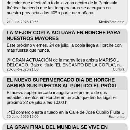
12.30 Misa clausura misión
de calor que afectará a toda la zona centro de la Península
Expansión de la cadena, han mostrado el establecimiento a
+INFO ➡️ https://infocam.castillalamancha.es
14.00 Comida
Ibérica, haciendo que las temperaturas se acerquen en
los visitantes, entre los que se encontraba Rubén Sánchez
nuestra provincia a los 40º a partir de mañana.
Robledo, inversor que ha hecho posible la construcción de
este nuevo supermercado, y distintos representantes políticos
Te recordamos algunos consejos frente al calor:
21-Julio-2026 10:56
Medio Ambiente
de la provincia de Guadalajara, como el diputado Alberto Rojo,
➡️ Evita salir de casa en las horas centrales del día y de
las senadoras Araceli Martínez y Montserrat Rivas, la
LA MEJOR COPLA ACTUARÁ EN HORCHE PARA
delegada de Economía, Empresas y Empleo Castilla-La
hacerlo, mantente en lugares frescos y a la sombra.
Mancha, Susana Blas, y Alberto Guerrero de la Diputación de
NUESTROS MAYORES
➡️ Evita la actividad física al aire libre.
Guadalajara.
Este próximo viernes, 24 de julio, la copla llega a Horche con
➡️ Usa ropa ligera.
más fuerza que nunca.
📍Situado en la salle de José Cubillo Fluiters, nº 2 de la
➡️ Bebe abundante agua.
urbanización Puerta de Horche, en el acceso a nuestro pueblo
🎉 GRAN ACTUACIÓN de la maravillosa artista MARISOL
➡️ Evita el consumo de bebidas alcohólicas.
desde la carretera N-320, esta nueva tienda supondrá evitar
DELGADO. Bajo el título "EL ENCANTO DE LA COPLA", nos
numerosos viajes fuera de nuestra localidad para encontrar
ℹ️ https://112.castillalamancha.es/proteccion-
deleitará con su potente voz y su arte sobre el escenario.
20-Julio-2026 21:00
Cultura
determinados productos de consumo habitual para nuestros
civil/consejos/altas-temperaturas
vecinos y vecinas.
Será una tarde para disfrutar, recordar grandes clásicos y
EL NUEVO SUPERMERCADO DIA DE HORCHE
WEB AEMET:
compartir un momento inolvidable.
ABRIRÁ SUS PUERTAS AL PÚBLICO EL PRÓXIMO
➡️ https://www.aemet.es/es/eltiempo/prediccion/avisos?k=clm
22 DE JULIO
El nuevo supermercado inaugurará el primero de sus
📆 Viernes, 24 de julio
establecimientos en Horche en un acto que tendrá lugar el
próximo 22 de julio a las 10:00 h.
🕒 20:30 h.
📍El comercio está situado en la Calle de José Cubillo Fluiters,
📍 Centro de Jubilados de Horche.
2.
20-Julio-2026 12:00
Economía
¡No os podéis perder esta cita con nuestra cultura y nuestra
La nueva tienda llega con ventajas exclusivas durante el
LA GRAN FINAL DEL MUNDIAL SE VIVE EN