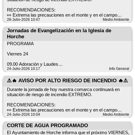
🙏 Por favor, respeten la señalización temporal.
RECOMENDACIONES:
👀 Extrema las precauciones en el monte y en el campo
Gracias por su consideración y disculpen las molestias
🚨 Evita situaciones de riesgo y actitudes imprudentes
28-Julio-2026 10:47
Medio Ambiente
🌳 En el monte, NO PASA NADA HASTA QUE PASA
Jornadas de Evangelización en la Iglesia de
☎️ Si ves humo llama al 112
Horche
+INFO ➡️ https://infocam.castillalamancha.es
PROGRAMA
Viernes 24
09.00 Adoración y Laudes
10.00 Rosario y envío
24-Julio-2026 10:17
Info General
10.30 Evangelización casa por casa
13.30 Bendición final
⚠️🔥 AVISO POR ALTO RIESGO DE INCENDIO 🔥⚠️
14.00 Comida
Durante la jornada de hoy nuestra comarca continuará en
15.00 Coronilla
situación de riesgo de incendio EXTREMO.
16.00 “Alabanza”
16.30 Enseñanza: “El Amor de Dios”
RECOMENDACIONES:
17.00 Café
👀 Extrema las precauciones en el monte y en el campo
17.30 Enseñanza: “Pecado y salvación”
🚨 Evita situaciones de riesgo y actitudes imprudentes
24-Julio-2026 10:04
Medio Ambiente
18.00 Exposición
🌳 En el monte, NO PASA NADA HASTA QUE PASA
18.30 Enseñanza: “Fe y Conversión”
CORTE DE AGUA PROGRAMADO
☎️ Si ves humo llama al 112
19.30 Bendición final
20.00 Misa
El Ayuntamiento de Horche informa que el próximo VIERNES,