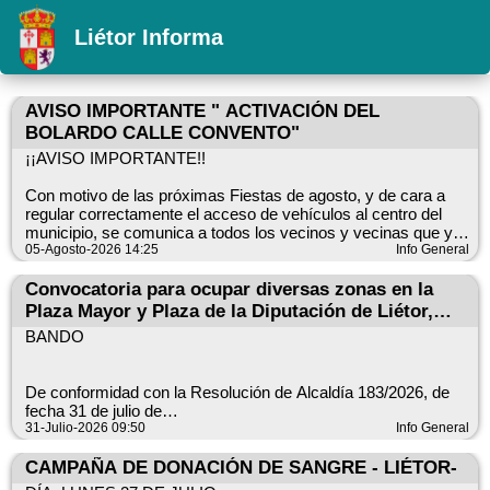
Liétor Informa
AVISO IMPORTANTE " ACTIVACIÓN DEL
BOLARDO CALLE CONVENTO"
¡¡AVISO IMPORTANTE!!
Con motivo de las próximas Fiestas de agosto, y de cara a
regular correctamente el acceso de vehículos al centro del
municipio, se comunica a todos los vecinos y vecinas que ya
está disponible el servicio para activar la apertura del bolardo.
05-Agosto-2026 14:25
Info General
- Ubicación del bolardo:
Convocatoria para ocupar diversas zonas en la
Al inicio de la Calle Convento.
Plaza Mayor y Plaza de la Diputación de Liétor,
-Requisitos para poder acceder:
para la instalación de barras desmontables
BANDO
Ser propietario/a de garajes en el tramo que va desde la Calle
durante las fiestas de agosto de 2.026
Convento hasta la Plaza Mayor.
Ser propietario/a de establecimientos comerciales y de
De conformidad con la Resolución de Alcaldía 183/2026, de
hostelería en las calles citadas.
fecha 31 de julio de
-NUEVOS USUARIOS:
2026, por medio del presente anuncio se efectúa convocatoria
31-Julio-2026 09:50
Info General
¿ Qué hacer para darse de alta en la aplicación?
para ocupar diversas
Deben pasarse por este Ayuntamiento para comunicación
zonas en la Plaza Mayor y Plaza de la Diputación de Liétor,
CAMPAÑA DE DONACIÓN DE SANGRE - LIÉTOR-
para comunicar sus datos.
para la instalación de