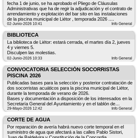
fecha 1 de junio, se ha aprobado el Pliego de Cláusulas
Administrativas que ha de regir la adjudicación y el contrato de
https://sierradelsegura.com/emprendedores-empresas-
arrendamiento y explotación del bar sito en las instalaciones
ayuntamientos-y-entidades-sociales-ya-pueden-solicitar-las-
de la piscina municipal de Liétor , temporada 2026 .
ayudas-leader-del-gal-sierra-del-segura/
@ayuntamientolietor #piscinamunicipallietor #Liétor
02-Junio-2026 10:41
Info General
BIBLIOTECA
La biblioteca de Liétor: estará cerrada, el martes día 2, jueves
📞 *GAL Sierra del Segura: 967 417 011*
4 y viernes 5.
Disculpen las molestias.
📧 info@sierradelsegura.com
02-Junio-2026 10:33
Info General
CONVOCATORIA SELECCIÓN SOCORRISTAS
PISCINA 2026
Publicadas bases para la selección y posterior contratación de
dos socorristas acuáticos para la piscina municipal de Liétor,
durante la temporada de verano de 2026.
Bases y documentación a disposición de los interesados en la
Secretaría General del Ayuntamiento y en el tablón de
anuncios de la sede electrónica del Ayuntamiento de Liétor.
29-Mayo-2026 12:42
Info General
CORTE DE AGUA
Por reparación de avería habrá nuevo corte temporal en el
suministro de agua que afectará a las calles Pablo Sistori,
Juan de Baldelvira y Constitución de la Concordia.