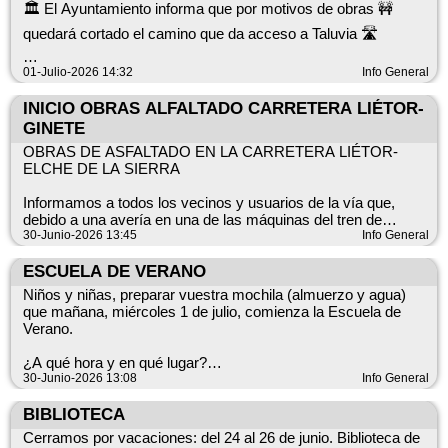
🏛️ El Ayuntamiento informa que por motivos de obras 🚧
quedará cortado el camino que da acceso a Taluvia 🛣️
📅 Fecha: 2 de junio 2026 ⏰ Duración: De 7h a 9h
01-Julio-2026 14:32
Info General
🙏 Se ruega disculpen las molestias ocasionadas.
INICIO OBRAS ALFALTADO CARRETERA LIÉTOR-
GINETE
OBRAS DE ASFALTADO EN LA CARRETERA LIÉTOR-
ELCHE DE LA SIERRA
Informamos a todos los vecinos y usuarios de la vía que,
debido a una avería en una de las máquinas del tren de
asfaltado, se ha modificado la fecha prevista de inicio de las
30-Junio-2026 13:45
Info General
obras.
ESCUELA DE VERANO
Nuevo inicio de los trabajos: miércoles 1 de julio
Niños y niñas, preparar vuestra mochila (almuerzo y agua)
que mañana, miércoles 1 de julio, comienza la Escuela de
La carretera permanecerá totalmente cortada al tráfico de
Verano.
miércoles a viernes, en horario de 08:00 a 18:00 horas.
¿A qué hora y en qué lugar?
Los fines de semana la circulación estará abierta.
10:00h en la Ludoteca (antiguo consultorio médico) en frente
30-Junio-2026 13:08
Info General
de la Biblioteca Municipal.
Los trabajos comenzarán en el tramo comprendido desde el
BIBLIOTECA
río hasta Liétor y continuarán posteriormente en dirección a El
Os esperamos con ganas de pasarlo bien
Cerramos por vacaciones: del 24 al 26 de junio. Biblioteca de
Ginete.