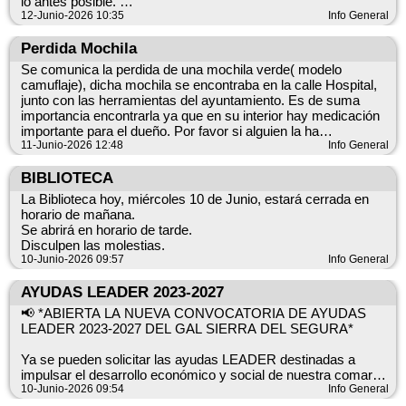
lo antes posible.
Rogamos disculpen las molestias ocasionadas.
12-Junio-2026 10:35
Info General
Ayuntamiento.
Gracias
Perdida Mochila
Se comunica la perdida de una mochila verde( modelo
camuflaje), dicha mochila se encontraba en la calle Hospital,
junto con las herramientas del ayuntamiento. Es de suma
importancia encontrarla ya que en su interior hay medicación
importante para el dueño. Por favor si alguien la ha
encontrado, depositarla en el ayuntamiento. Gracias.
11-Junio-2026 12:48
Info General
BIBLIOTECA
La Biblioteca hoy, miércoles 10 de Junio, estará cerrada en
horario de mañana.
Se abrirá en horario de tarde.
Disculpen las molestias.
10-Junio-2026 09:57
Info General
AYUDAS LEADER 2023-2027
📢 *ABIERTA LA NUEVA CONVOCATORIA DE AYUDAS
LEADER 2023-2027 DEL GAL SIERRA DEL SEGURA*
Ya se pueden solicitar las ayudas LEADER destinadas a
impulsar el desarrollo económico y social de nuestra comarca
10-Junio-2026 09:54
a través de *4 líneas de apoyo*:
Info General