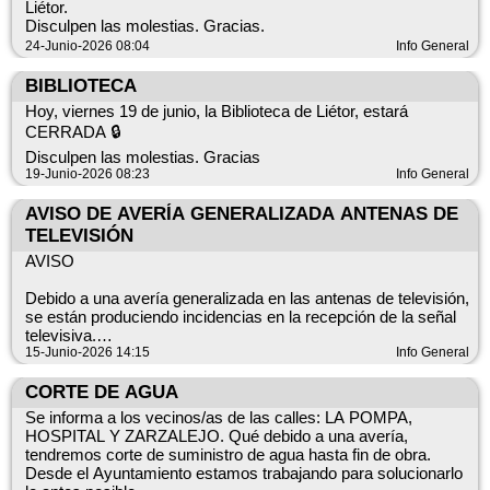
Liétor.
Disculpen las molestias. Gracias.
Duración prevista: 3 semanas, trabajando de lunes a viernes.
24-Junio-2026 08:04
Info General
Pedimos disculpas por las molestias que este cambio pueda
ocasionar y agradecemos vuestra comprensión y
BIBLIOTECA
colaboración mientras se llevan a cabo estas mejoras.
Hoy, viernes 19 de junio, la Biblioteca de Liétor, estará
CERRADA 🔒
Disculpen las molestias. Gracias
19-Junio-2026 08:23
Info General
AVISO DE AVERÍA GENERALIZADA ANTENAS DE
TELEVISIÓN
AVISO
Debido a una avería generalizada en las antenas de televisión,
se están produciendo incidencias en la recepción de la señal
televisiva.
15-Junio-2026 14:15
Info General
Desde el Ayuntamiento nos hemos puesto en contacto con las
empresas responsables para comunicar esta avería y
CORTE DE AGUA
trasladar la incidencia. En estos momentos están trabajando
Se informa a los vecinos/as de las calles: LA POMPA,
para solucionar el problema lo antes posible.
HOSPITAL Y ZARZALEJO. Qué debido a una avería,
tendremos corte de suministro de agua hasta fin de obra.
Rogamos disculpen las molestias ocasionadas y
Desde el Ayuntamiento estamos trabajando para solucionarlo
agradecemos su comprensión.