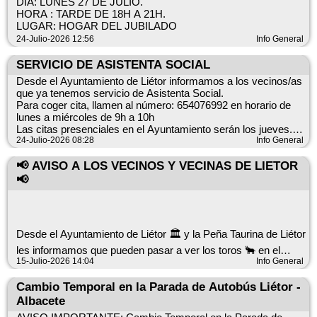
Horario de atención: De 12:00 h a 13:00 h
DÍA: LUNES 27 DE JULIO.
barras desmontables durante las fiestas de agosto de 2.026,
HORA : TARDE DE 18H A 21H.
conforme a los
!! NOTA PARA USUARIOS DEL AÑO ANTERIOR:
LUGAR: HOGAR DEL JUBILADO
siguientes datos:
Se informa a los usuarios que se dieron de alta en el año
24-Julio-2026 12:56
Info General
anterior que se ha modificado el número de teléfono del
servicio: (722277689)
SERVICIO DE ASISTENTA SOCIAL
ZONA 1: PLAZA MAYOR: 120,00 € al alza
Desde el Ayuntamiento de Liétor informamos a los vecinos/as
¡¡Agradecemos la colaboración de todos los vecinos/as para
que ya tenemos servicio de Asistenta Social.
el buen desarrollo de nuestras Fiestas de Agosto.!!
Características: 6 metros en la fachada lateral a la Plaza
Para coger cita, llamen al número: 654076992 en horario de
Mayor, de inmueble
lunes a miércoles de 9h a 10h
situado en la Calle Pilones nº1, por 2 metros de ancho
Las citas presenciales en el Ayuntamiento serán los jueves.
Situación: fachada lateral a la Plaza Mayor, de inmueble
24-Julio-2026 08:28
Info General
situado en la Calle Pilones nº1
No se atenderá sin cita previa. Disculpen las molestias.
Superficie: 12,00 metros cuadrados
Gracias
📢 AVISO A LOS VECINOS Y VECINAS DE LIETOR
Uso: Instalación barras desmontables días del 21 al 27 de
📢
agosto de 2.026
ZONA 2: PLAZA DIPUTACIÓN: 88,00 € al alza
Desde el Ayuntamiento de Liétor 🏛️ y la Peña Taurina de Liétor
les informamos que pueden pasar a ver los toros 🐂 en el
Características: 4 m. de largo y 2,20 m. de ancho. Espacio
Corral del Cañico.
15-Julio-2026 14:04
Info General
libre en la vía pública
2 m.
⏰ Horario de visita: De 18:00 h a 21:00 h
Cambio Temporal en la Parada de Autobús Liétor -
Situación: Lateral del inmueble de Plaza Diputación nº 12 ( en
Albacete
el Callejón)
📅 Días: miércoles 15, jueves 16 y viernes 17 de julio.