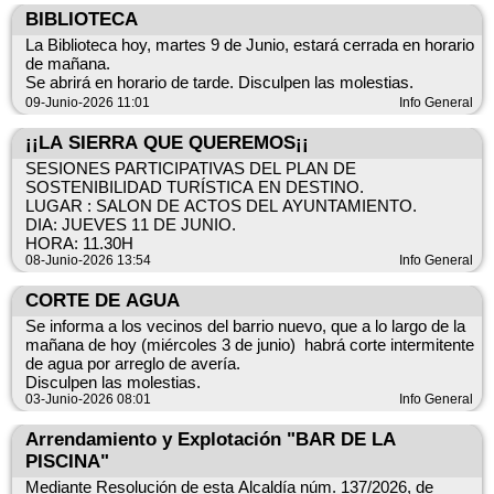
BIBLIOTECA
✅ *Emprendimiento:* creación de nuevas empresas rurales.
La Biblioteca hoy, martes 9 de Junio, estará cerrada en horario
✅ *Empresas:* inversiones para nuevas empresas o mejorar,
de mañana.
ampliar o modernizar negocios existentes.
Se abrirá en horario de tarde. Disculpen las molestias.
09-Junio-2026 11:01
Info General
✅ *Ayuntamientos:* proyectos y actuaciones de interés
público.
¡¡LA SIERRA QUE QUEREMOS¡¡
SESIONES PARTICIPATIVAS DEL PLAN DE
✅ *Entidades sociales:* iniciativas promovidas por
SOSTENIBILIDAD TURÍSTICA EN DESTINO.
asociaciones, ONG y otras entidades sin ánimo de lucro.
LUGAR : SALON DE ACTOS DEL AYUNTAMIENTO.
DIA: JUEVES 11 DE JUNIO.
📅 *Plazo de solicitud:* 1 mes desde la publicación de la
HORA: 11.30H
convocatoria. Hasta el 2-7-2026.
08-Junio-2026 13:54
Info General
📝 *¿Cómo solicitarla?*
CORTE DE AGUA
Las solicitudes deben presentarse a través de la sede
Se informa a los vecinos del barrio nuevo, que a lo largo de la
electrónica del Grupo de Acción Local Sierra del Segura.
mañana de hoy (miércoles 3 de junio) habrá corte intermitente
de agua por arreglo de avería.
📖*Te ayudamos:* Para que te resulte más sencillo hemos
Disculpen las molestias.
preparado unas guías de tramitación de ayudas para cada una
03-Junio-2026 08:01
Info General
de las convocatorias que te guiarán paso a paso y te
explicaran todo lo que debes saber para presentar tu solicitud
Arrendamiento y Explotación "BAR DE LA
de ayuda.
PISCINA"
Mediante Resolución de esta Alcaldía núm. 137/2026, de
ℹ️ *Toda la información, bases y documentación:*