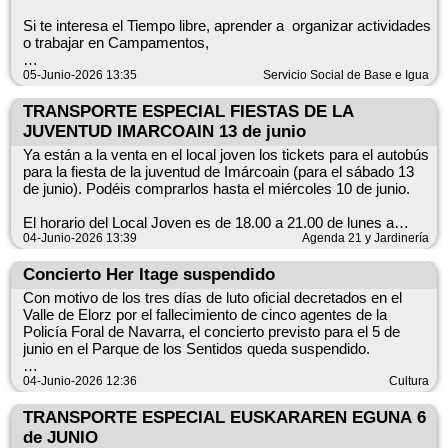
necesitas más información puedes acudir al Local Joven o
contactar con la Agenda Local 2030 del Ayuntamiento.
Si te interesa el Tiempo libre, aprender a organizar actividades
o trabajar en Campamentos,
Este transporte se puede utilizar a partir de los 16 años y no
es exclusivo para jóvenes.
Puedes hacer el curso este verano , en tu zona, puedes hacer
05-Junio-2026 13:35
Servicio Social de Base e Igua
las prácticas en tu pueblo o en algún pueblo de la zona
TRANSPORTE ESPECIAL FIESTAS DE LA
Dirigido a personas mayores de 18 años
JUVENTUD IMARCOAIN 13 de junio
Ya están a la venta en el local joven los tickets para el autobús
Empadronados y empadronadas en los pueblos de la zona
para la fiesta de la juventud de Imárcoain (para el sábado 13
160 €
de junio). Podéis comprarlos hasta el miércoles 10 de junio.
Del 16 de julio a 7 de agosto por las mañanas
El horario del Local Joven es de 18.00 a 21.00 de lunes a
domingo. Sólo habrá venta anticipada de los tickets y en esos
04-Junio-2026 13:39
Agenda 21 y Jardinería
horarios.
Concierto Her Itage suspendido
Inscripciones: https://forms.gle/m8SRdcxPinsAnsK76
Los tickets cuestan tres euros ida y vuelta. Si eres menor, a la
Con motivo de los tres días de luto oficial decretados en el
hora de comprar el ticket tendrás que entregar una
Valle de Elorz por el fallecimiento de cinco agentes de la
autorización firmada por tus padres (tenéis en el local joven).
Policía Foral de Navarra, el concierto previsto para el 5 de
junio en el Parque de los Sentidos queda suspendido.
El autobús saldrá de Noáin a la 00.00 desde el polideportivo
municipal y la vuelta se hará a las 5.00. Si vas a coger el
Agradecemos la comprensión de la ciudadanía y trasladamos
04-Junio-2026 12:36
Cultura
autobús desde otro pueblo del Valle infórmalo al comprar tu
nuestras más sinceras condolencias a las familias, amistades
ticket en el Local Joven.
y compañeros y compañeras de las personas fallecidas.
TRANSPORTE ESPECIAL EUSKARAREN EGUNA 6
de JUNIO
Recuerda llevar tu ticket tanto a la ida como a la vuelta. Si