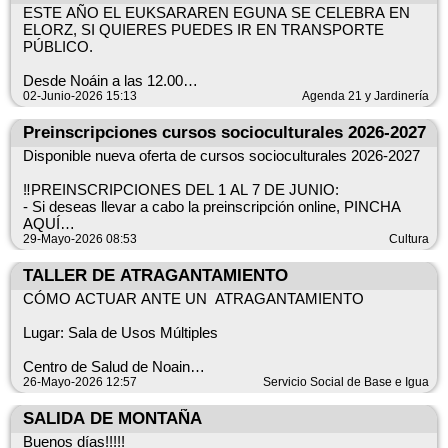
---------
necesitas más información puedes acudir al Local Joven o
ESTE AÑO EL EUKSARAREN EGUNA SE CELEBRA EN
contactar con la Agenda Local 2030 del Ayuntamiento.
ELORZ, SI QUIERES PUEDES IR EN TRANSPORTE
Nafarroako Foruzaingoko bost agenteren heriotzagatik
PÚBLICO.
Elortzibarren ezarritako hiru dolu-egunak direla eta, ekainaren
Este transporte se puede utilizar a partir de los 16 años y no
5ean Zentzumenen Parkean egitekoa zen kontzertua bertan
es exclusivo para jóvenes.
Desde Noáin a las 12.00
behera geratuko da.
Desde Elorz a las 00.00 y 5.00
02-Junio-2026 15:13
Agenda 21 y Jardinería
Herritarren ulermena eskertzen dugu, eta doluminak ematen
Además de este servicio especial también tienes la posibilidad
dizkiegu hildako pertsonen familiei, lagunei eta lankideei.
de coger gratuitamente el AUTOBUS DE LAS 23.00 para ir a
Preinscripciones cursos socioculturales 2026-2027
Elorz en las paradas habituales del Transporte Municipal del
Disponible nueva oferta de cursos socioculturales 2026-2027
Valle de Elorz.
Toda la información para el uso del transporte especial en el
‼️PREINSCRIPCIONES DEL 1 AL 7 DE JUNIO:
cartel
- Si deseas llevar a cabo la preinscripción online, PINCHA
AQUÍ
- Si deseas llevar a cabo la preinscripción por teléfono, llama
29-Mayo-2026 08:53
Cultura
al 948 012 012.
TALLER DE ATRAGANTAMIENTO
Más información en www.culturanoain.com
CÓMO ACTUAR ANTE UN ATRAGANTAMIENTO
------
2026-2027 ikastaro soziokulturalen eskaintza berria
Lugar: Sala de Usos Múltiples
eskuragarri
Centro de Salud de Noain
‼️AURREINSKRIPZIOAK EKAINAREN 1ETIK 7RA:
26-Mayo-2026 12:57
Servicio Social de Base e Igua
- Aurreinskripzioa online egin nahi baduzu, SAKATU HEMEN
Fecha: 28 Mayo 2026
- Aurreinskripzioa telefonoz egin nahi baduzu, deitu 948 012
SALIDA DE MONTAÑA
012 telefonora.
Horario: 13 –15 hs
Buenos días!!!!!