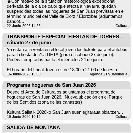
🔥Con motivo de la situación meteorológica excepcional
derivada de la ola de calor que afecta a Navarra, quedan
Día/Eguna 25 - Liédena/Ledea Día/Eguna 25 - Puente la
suspendidas todas las hogueras de San Juan previstas en el
Reina/Gares
término municipal del Valle de Elorz / Elortzibar (adjuntamos
bando).
Agosto/ Abuztua
22-Junio-2026 14:36
Cultura
🔥Nafarroan eragiten ari den bero-boladaren ondorioz
Día/Eguna 1 - Estella/Lizarra Día/Eguna 8 - Aoiz/Agoitz
sortutako ezohiko egoera meterologikoa dela eta, bertan
TRANSPORTE ESPECIAL FIESTAS DE TORRES -
Día/Eguna 15 - Elorz/Elortz
behera utzi dira Elortzibarko udalerrian aurreikusita zeuden
sábado 27 de junio
San Juan su guztiak (bandoa ere bildatzen dugu).
Salida 23:30 h. Regreso 7:00 h. Irteera 23:30-etan Itzulia
Ya están a la venta en el local joven los tickets para el autobús
7:00-etan.
para la fiesta de ZULUETA (para el sábado 27 de junio).
Podéis comprarlos hasta el miércoles 24 de junio.
Venta solo anticipada en sede de Servicio Social en Beriain.
El horario del Local Joven es de 18.00 a 21.00 de lunes a
Pol. Morea Norte c/A nº 8 de lunes a jueves, de 9:00 a 13:00 h.
domingo. Sólo habrá venta anticipada de los tickets y en esos
16-Junio-2026 16:30
Agenda 21 y Jardinería
horarios.
Soilik aurretiko salmenta Beriaingo Oinarrizko Gizarte
Programa hogueras de San Juan 2026
Zerbitzuko lokalean.
Los tickets cuestan tres euros ida y vuelta. Si eres menor, a la
Desde el Área de Cultura os adjuntamos el programa de
hora de comprar el ticket tendrás que entregar una
hogueras de San Juan 2026.‼️Nueva ubicación en el Parque
Ipar Morea industrialdea, A kalea 8 zenbakia astelehenetik
autorización firmada por tus padres (tenéis en el local joven).
de los Sentidos (zona de las canastas)
ostegunera, 9:00etatik 13:00etara
El autobús saldrá de Noáin a la 23.30 desde el polideportivo
Kultura Sailetik 2026ko San Juan suen egitaraua bidaltzen
municipal y la vuelta se hará a las 6.00. Si vas a coger el
dizuegu. ‼️Kokapen berria Zentzumenen Parkean (saskien
16-Junio-2026 10:16
Cultura
ATENCIÓN Menores de edad SÓLO a partir de 16 años con
autobús desde otro pueblo del Valle infórmalo al comprar tu
gunea)
autorización parental
ticket en el Local Joven.
SALIDA DE MONTAÑA