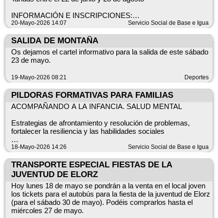
El acceso es libre y gratuito
INFORMACIÓN E INSCRIPCIONES:
20-Mayo-2026 14:07
Servicio Social de Base e Igua
Os animamos a participar!
– online: https://forms.office.com/e/9cNihxGGHs
SALIDA DE MONTAÑA
Desde el 27 de mayo hasta el 29 de mayo a las 12:00.
Os dejamos el cartel informativo para la salida de este sábado
23 de mayo.
– TELEFÓNICA: 678 218 781 Desde el 27 de mayo al 29 de
mayo, en horario de 10:00 a 12:00.
19-Mayo-2026 08:21
Deportes
PRECIO TASA POR TANDA:
PILDORAS FORMATIVAS PARA FAMILIAS
Empadronado/a 55 € sin comedor; 83 € con horario comedor
ACOMPAÑANDO A LA INFANCIA. SALUD MENTAL
No empadronado/a 75 € sin comedor; 103 € con horario
Estrategias de afrontamiento y resolución de problemas,
comedor
fortalecer la resiliencia y las habilidades sociales
* Se ofertará servicio de comedor con catering con un coste
¿Tienes hijos o hijas de 6 a 12 años?
18-Mayo-2026 14:26
Servicio Social de Base e Igua
añadido aproximado de 5,4€/día (servicio supeditado a un
número mínimo de solicitudes)
Charla: “Ese laberinto que somos”
TRANSPORTE ESPECIAL FIESTAS DE LA
JUVENTUD DE ELORZ
* En los días de campamento en junio no se ofrecerá catering
Un espacio de educación parental y crianza positiva para
Hoy lunes 18 de mayo se pondrán a la venta en el local joven
explorar la educación emocional como guía en el
los tickets para el autobús para la fiesta de la juventud de Elorz
HORARIOS: 8.00-15.30
acompañamiento de su crecimiento.
(para el sábado 30 de mayo). Podéis comprarlos hasta el
miércoles 27 de mayo.
Entrada flexible de 8.00-9.00.
Desde el Programa de Infancia te invitamos a compartir,