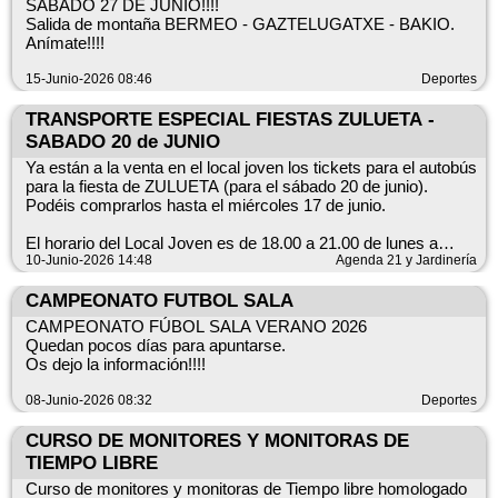
ADI Adingabeak, 16 urtetik aurrera BAKARRIK gurasoen
SÁBADO 27 DE JUNIO!!!!
Recuerda llevar tu ticket tanto a la ida como a la vuelta. Si
baimenarekin
Salida de montaña BERMEO - GAZTELUGATXE - BAKIO.
necesitas más información puedes acudir al Local Joven o
Anímate!!!!
contactar con la Agenda Local 2030 del Ayuntamiento.
15-Junio-2026 08:46
Deportes
Este transporte se puede utilizar a partir de los 16 años y no
PRECIO BILLETE: 5 € TXARTELAREN PREZIOA: 5 €
es exclusivo para jóvenes.
TRANSPORTE ESPECIAL FIESTAS ZULUETA -
SABADO 20 de JUNIO
Ya están a la venta en el local joven los tickets para el autobús
para la fiesta de ZULUETA (para el sábado 20 de junio).
Podéis comprarlos hasta el miércoles 17 de junio.
El horario del Local Joven es de 18.00 a 21.00 de lunes a
domingo. Sólo habrá venta anticipada de los tickets y en esos
10-Junio-2026 14:48
Agenda 21 y Jardinería
horarios.
CAMPEONATO FUTBOL SALA
Los tickets cuestan tres euros ida y vuelta. Si eres menor, a la
CAMPEONATO FÚBOL SALA VERANO 2026
hora de comprar el ticket tendrás que entregar una
Quedan pocos días para apuntarse.
autorización firmada por tus padres (tenéis en el local joven).
Os dejo la información!!!!
El autobús saldrá de Noáin a la 00.30 desde el polideportivo
08-Junio-2026 08:32
Deportes
municipal y la vuelta se hará a las 6.00. Si vas a coger el
autobús desde otro pueblo del Valle infórmalo al comprar tu
CURSO DE MONITORES Y MONITORAS DE
ticket en el Local Joven.
TIEMPO LIBRE
Recuerda llevar tu ticket tanto a la ida como a la vuelta. Si
Curso de monitores y monitoras de Tiempo libre homologado