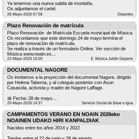
Ya tenemos una nueva salida de montaña.
Informazio guztia culturanoain.com webgunean
Os adjuntamos el cartel.
26-Mayo-2026 07:58
Deportes
Plazo Renovación de matrícula
Plazo Renovación de Matrícula Escuela municipal de Música.
Os recordamos que este domingo 24 de mayo termina el
plazo de renovación de matrícula.
Se realiza a través de un formulario Online. Ver sección de
Música www.noain.es
22-Mayo-2026 16:00
E. Música Julián Gayarre
Matrikula berritze epea igande honetan amaituko da.,
maiatzaren 24an.
DOCUMENTAL NAGORE
Os invitamos a la proyección del documental Nagore, dirigido
Online, formulario bat betez. www.noain.es musika atalean.
por Helena Taberna, y al coloquio posterior con Asun
Casasola, activista y madre de Nagore Laffage.
Teléfono de atención 948 317997
📅 Fecha: 28 de mayo
20-Mayo-2026 14:37
Servicio Social de Base e Igua
🕡 Hora: 18:30 h
📍 Lugar: Casa de Cultura de Beriáin
CAMPAMENTOS VERANO EN NOAIN 2026eko
NOAINEN UDAKO HIRI KANPALDIAK
Nagore es un documental que aborda la violencia contra las
mujeres y la memoria de Nagore Laffage, víctima de
Nacidos entre los años 2014 y 2022
feminicidio, promoviendo la reflexión colectiva y la
sensibilización en torno a la violencia contra las mujeres.
Tandas entre el 22 de junio y 28 de agosto