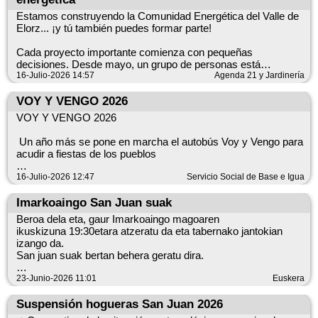
Estamos construyendo la Comunidad Energética del Valle de
Elorz... ¡y tú también puedes formar parte!
https://es.patronbase.com/_Noain/Productions
Cada proyecto importante comienza con pequeñas
decisiones. Desde mayo, un grupo de personas está
dedicando su tiempo y esfuerzo para hacer realidad la futura
16-Julio-2026 14:57
Agenda 21 y Jardinería
Comunidad Energética del municipio. Muy pronto se
presentará el resultado de este trabajo y la comunidad abrirá
VOY Y VENGO 2026
sus puertas a toda la ciudadanía.
VOY Y VENGO 2026
Hoy te invitamos a participar de una forma muy sencilla:
Un año más se pone en marcha el autobús Voy y Vengo para
ayúdanos a elegir su nombre.
acudir a fiestas de los pueblos
Tica en el enlace: https://forms.gle/aQ5vDay2HNjs1WHWA
Voy y Vengo es un servicio para disfrutar las fiestas de forma
16-Julio-2026 12:47
Servicio Social de Base e Igua
segura. Lo organiza la Mancomunidad de Servicios Sociales
junto con tu Ayuntamiento
Imarkoaingo San Juan suak
Beroa dela eta, gaur Imarkoaingo magoaren
Voy y Vengo jaietaz modu seguruan gozatzeko zerbitzua da.
ikuskizuna 19:30etara atzeratu da eta tabernako jantokian
izango da.
Oinarrizko Gizarte Zerbitzuen Mankomunitateak antolatzen du
San juan suak bertan behera geratu dira.
zure Udalarekin batera.
Hoy tenemos mago en Imarkoain, debido al calor sera a las
23-Junio-2026 11:01
Euskera
Calendario de autobuses / Autobusen egutegia
19:30 en el comedor del bar.
Las hogueras se suspenden.
Suspensión hogueras San Juan 2026
Julio/Uztaila