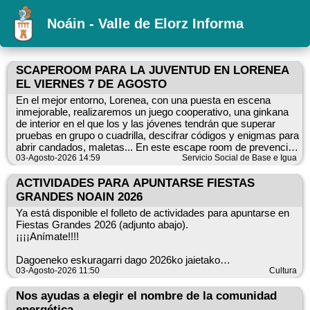
Noáin - Valle de Elorz Informa
SCAPEROOM PARA LA JUVENTUD EN LORENEA
EL VIERNES 7 DE AGOSTO
En el mejor entorno, Lorenea, con una puesta en escena
inmejorable, realizaremos un juego cooperativo, una ginkana
de interior en el que los y las jóvenes tendrán que superar
pruebas en grupo o cuadrilla, descifrar códigos y enigmas para
abrir candados, maletas... En este escape room de prevención
de consumos se propone un viaje a un mundo en el que un
03-Agosto-2026 14:59
Servicio Social de Base e Igua
grupo de amigos y amigas celebran una fiesta donde se tiene
la libertad de consumir drogas o no consumirlas. Es una
ACTIVIDADES PARA APUNTARSE FIESTAS
prueba de máxima cooperación y comunicación de grupo. Una
GRANDES NOAIN 2026
fiesta es un espacio potencial de consumo, pero también
Ya está disponible el folleto de actividades para apuntarse en
puede ser una alternativa saludable en el tiempo libre.
Fiestas Grandes 2026 (adjunto abajo).
JUVENTUD Calificación por edades: +15 AÑOS/URTE
¡¡¡¡Anímate!!!!
Puedes venir, solo, con tu pareja, con tu cuadrilla: pero ven!!
Dagoeneko eskuragarri dago 2026ko jaietako
jardueretan izena emateko eskuorria (behean erantsia).
03-Agosto-2026 11:50
Cultura
Para inscribirse
Anima zaitez!!!
: https://es.patronbase.com/_Noain/Productions
Nos ayudas a elegir el nombre de la comunidad
energética