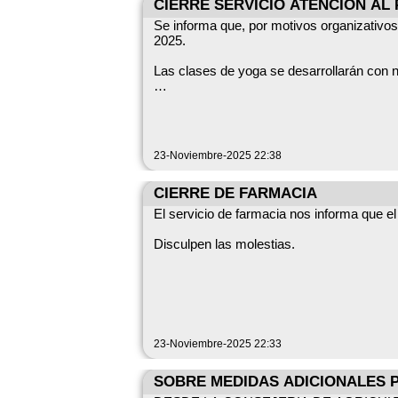
CIERRE SERVICIO ATENCIÓN AL
Se informa que, por motivos organizativos
2025.
Las clases de yoga se desarrollarán con 
Disculpen las molestias.
Datos clave
Fecha: lunes, 24 de noviembre de 2025. Servicios afectados: servicios de atención al público del Ayuntamiento (cierre durante el día). Servicios que se
23-Noviembre-2025 22:38
mantienen: clases de yoga.
CIERRE DE FARMACIA
El servicio de farmacia nos informa que 
Disculpen las molestias.
23-Noviembre-2025 22:33
SOBRE MEDIDAS ADICIONALES P