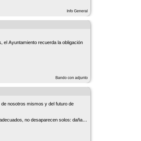
Info General
, el Ayuntamiento recuerda la obligación
en sus inmediaciones o en zonas naturales
nstalaciones municipales, como el vallado
pal vigente, oscilan entre 750 y 3000
Bando con adjunto
respetuoso con el medio ambiente.
r de nosotros mismos y del futuro de
o adecuados, no desaparecen solos: dañan
s pequeños y los recursos municipales son