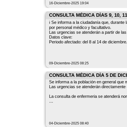
Mantener limpio nuestro entorno más que u
16-Diciembre-2025 19:04
unión.
Este nuevo año hagamos un propósito común
CONSULTA MÉDICA DÍAS 9, 10, 11
incontrolados y aportar cada uno nuestro g
ℹ️ Se informa a la ciudadanía que, durant
por personal médico y facultativo.
Vuestro Alcalde,
Álvaro Latorre Navarro
Datos clave:
Periodo afectado: del 8 al 14 de diciembre. Días sin consulta médica presencial: 9, 10, 11 y 12 de diciembre. Atención de urgencias: a partir de las 15:0
en
Rogamos a la población que consulte los ca
09-Diciembre-2025 08:25
CONSULTA MÉDICA DÍA 5 DE DIC
Se informa a la población en general que
Las urgencias se atenderán directamente en
La consulta de enfermeria se atenderá nor
Disculpen las molestias.
04-Diciembre-2025 08:40