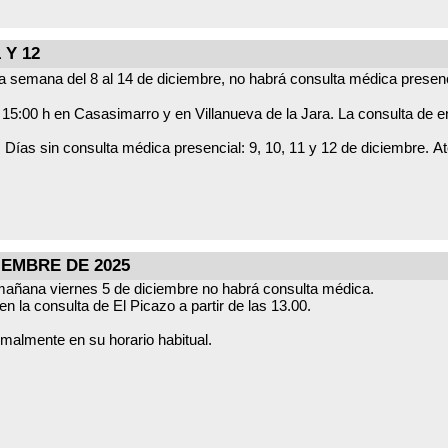
na obligación es un acto de cariño hacia el lugar donde vivimos. Un 
: proteger nuestros pinares, usar bien los contenedores, gestionar b
 Y 12
ranito de arena.
e la semana del 8 al 14 de diciembre, no habrá consulta médica presen
Las urgencias se atenderán a partir de las 15
0 h
 Casasimarro y Villanueva de la Jara. Consulta de enfermería: servicio operativo con normalidad.
nales oficiales para cualquier actualización o información adicional.
IEMBRE DE 2025
 mañana viernes 5 de diciembre no habrá consulta médica.
 la consulta de El Picazo a partir de las 13.00.
malmente en su horario habitual.