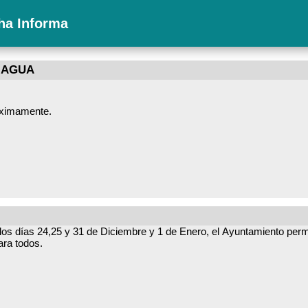
ha Informa
 AGUA
óximamente.
ación prevista: viernes, 26 de diciembre de 2025, aproximadamente dentro de 1 h
ar esta incidencia.
 los días 24,25 y 31 de Diciembre y 1 de Enero, el Ayuntamiento per
ara todos.