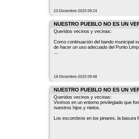
23-Diciembre-2025 09:24
NUESTRO PUEBLO NO ES UN V
Queridos vecinos y vecinas:
Como continuación del bando municipal sob
de hacer un uso adecuado del Punto Limpi
Se informa de que pueden constituir infacc
Abandonar residuos no autorizados, inclui
del término municipal.Mezclar distintos ti
del Punto Limpio.Estas actuaciones puede
19-Diciembre-2025 09:48
euros, en función de la gravedad de los h
El Ayuntamiento agradece la colaboración 
NUESTRO PUEBLO NO ES UN V
Queridos vecinos y vecinas:
Vivimos en un entorno privilegiado que fo
nuestros hijos y nietos.
Los escombros en los pinares, la basura 
nuestro entorno, afean nuestro paisaje y 
limitados; por eso cada gesto responsabl