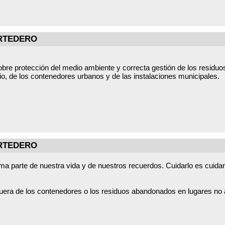
ERTEDERO
re protección del medio ambiente y correcta gestión de los residuos
o, de los contenedores urbanos y de las instalaciones municipales.
ión administrativa, entre otras conductas:
dos residuos peligrosos.Depositar residuos fuera del Punto Limpio, 
pos de residuos en los contenedores urbanos.Deteriorar o dañar las i
n dar lugar a sanciones económicas, que, según la Ordenanza Munici
echos.
y el civismo de la ciudadanía para mantener un municipio limpio y 
ERTEDERO
rma parte de nuestra vida y de nuestros recuerdos. Cuidarlo es cuida
fuera de los contenedores o los residuos abandonados en lugares n
generan problemas que, al final, recaen en todos. Somos tres pueblo
e por vuestra parte ayuda muchísimo.