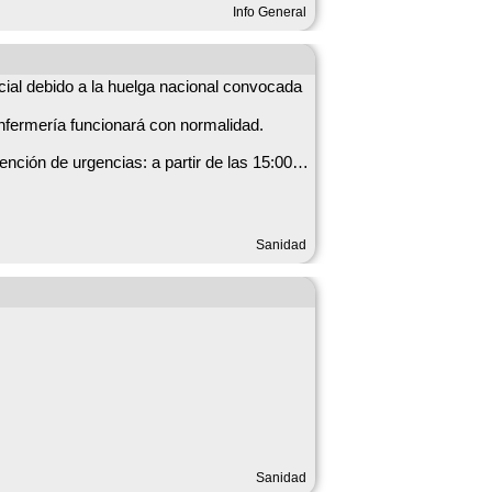
pueblo cuidado transmite respeto, orgullo y
Info General
ien los residuos, evitar vertidos
cial debido a la huelga nacional convocada
:00 h en Casasimarro y en Villanueva de la Jara. La consulta de enfermería funcionará con normalidad.
Sanidad
Sanidad