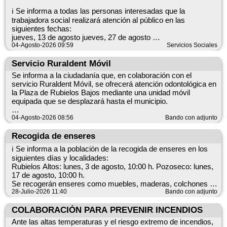
Datos clave
Desde el inicio del verano se detectan incidencias graves de
ℹ️ Se informa a todas las personas interesadas que la
Fechas: 7 y 8 de agosto. Actividades: proyección de cine
forma semanal, lo que genera un coste económico y requiere
trabajadora social realizará atención al público en las
clásico; clausura de exposición de pintura; tardeo flamenco.
tiempo del personal municipal. Se solicita la colaboración y el
siguientes fechas:
Horarios: 22:00 h (cine); 12:00–14:00 h (clausura exposición);
respeto de todas los vecinos para mantener limpios nuestros
jueves, 13 de agosto jueves, 27 de agosto
19:30 h (tardeo). Lugares: Casa de la Cultura (Baile), Centro
pueblos.
Datos clave:
04-Agosto-2026 09:59
Servicios Sociales
Social (Ayuntamiento) y Plaza Mayor — todos en Rubielos
Profesional: trabajadora social Fechas: jueves, 13 de agosto;
Bajos.
Se tramitarán sanciones económicas para las infracciones
jueves, 27 de agosto
Servicio Ruraldent Móvil
Les invitamos a participar en estas actividades organizadas
detectadas.
Para más información, diríjanse al Ayuntamiento.
por el Ayuntamiento.
Se informa a la ciudadanía que, en colaboración con el
servicio Ruraldent Móvil, se ofrecerá atención odontológica en
la Plaza de Rubielos Bajos mediante una unidad móvil
equipada que se desplazará hasta el municipio.
Las personas interesadas deberán inscribirse en las oficinas
04-Agosto-2026 08:56
Bando con adjunto
del Ayuntamiento para que pueda organizarse correctamente
el listado de pacientes.
Recogida de enseres
ℹ️ Se informa a la población de la recogida de enseres en los
Los vecinos y las vecinas jubiladas podrán beneficiarse de un
siguientes días y localidades:
descuento especial gestionado a través de la asociación
Rubielos Altos: lunes, 3 de agosto, 10:00 h. Pozoseco: lunes,
MAYORES UDP, aplicable a los tratamientos realizados por
17 de agosto, 10:00 h.
Ruraldent Móvil.
Se recogerán enseres como muebles, maderas, colchones y
electrodomésticos.
28-Julio-2026 11:40
Bando con adjunto
Datos clave
Lugar: Plaza de Rubielos Bajos. Servicio: Atención
Por favor, coloque los enseres en la puerta de la calle antes de
COLABORACIÓN PARA PREVENIR INCENDIOS
odontológica mediante unidad móvil de Ruraldent Móvil.
las 10:00 h del día indicado. Solo se recogerán los enseres
Inscripción: en las oficinas del Ayuntamiento (para organizar el
Ante las altas temperaturas y el riesgo extremo de incendios,
mencionados.