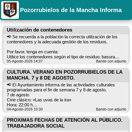
Pozorrubielos de la Mancha Informa
Utilización de contenedores
📢 Se recuerda a la población la correcta utilización de los
contenedores y la adecuada gestión de los residuos.
Por favor, tenga en cuenta:
Utilice los contenedores según el tipo de residuo: basura
corriente, vidrio, papel y cartón, aceite y envases. Está
05-Agosto-2026 14:37
Bando con adjunto
prohibido dejar residuos fuera de los contenedores, así como
depositar enseres personales, colchones, maderas u otros
CULTURA. VERANO EN POZORRUBIELOS DE LA
objetos voluminosos sobre la vía pública. No vierta
MANCHA. 7 y 8 DE AGOSTO.
escombros, cenizas calientes ni residuos que no
📢 El Ayuntamiento informa de las actividades culturales
correspondan al contenedor.
programadas para el fin de semana 7 y 8 de agosto.
Disponemos de un punto limpio para el tratamiento correcto de
7 de agosto
los residuos que no deben ir a los contenedores. Además, se
Cine clásico: «Las uvas de la ira»
ha incorporado recientemente un contenedor específico para
Hora: 22:00 h
escombros.
04-Agosto-2026 10:30
Bando con adjunto
Lugar: Casa de la Cultura (Baile), Rubielos Bajos. 8 de agosto
12:00–14:00 h: Clausura de la exposición de pintura de David
El almacén de la calle Manzanas NO es un punto limpio. Se
Lugar: Centro Social (Ayuntamiento), Rubielos Bajos.
PROXIMAS FECHAS DE ATENCIÓN AL PÚBLICO.
ruega encarecidamente no arrojar objetos por encima de la
19:30 h: Tardeo «Flamenco Amanecer»
TRABAJADORA SOCIAL
valla.
Lugar: Plaza Mayor, Rubielos Bajos.