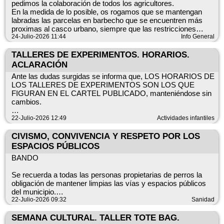
listado de pacientes). Descuento para jubiladas y jubilados:
pedimos la colaboración de todos los agricultores.
gestionado por la asociación MAYORES UDP.
En la medida de lo posible, os rogamos que se mantengan
Datos clave
labradas las parcelas en barbecho que se encuentren más
ℹ️ Para más información o dudas, por favor acuda a las oficinas
Qué: recogida de enseres (muebles, maderas, colchones y
proximas al casco urbano, siempre que las restricciones
del Ayuntamiento.
electrodomésticos). Cuándo: Rubielos Altos — lunes, 3 de
vigentes lo permita.
24-Julio-2026 11:44
Info General
agosto, 10:00 h; Pozoseco — lunes, 17 de agosto, 10:00 h.
Es una medida que puede ayudar a reducir el riesgo de
Dónde: en la puerta de la calle, antes de las 10:00 h del día
incendio.
TALLERES DE EXPERIMENTOS. HORARIOS.
correspondiente. Importante: únicamente se recogerán los
ACLARACIÓN
enseres mencionados.
Así mismo, aprovechamos para recordar a los propietarios de
Gracias por su colaboración.
Ante las dudas surgidas se informa que, LOS HORARIOS DE
solares y corrales situados dentro del casco urbano la
LOS TALLERES DE EXPERIMENTOS SON LOS QUE
obligatoriedad de mantenerlos limpios, evitando acumulación
FIGURAN EN EL CARTEL PUBLICADO, manteniéndose sin
de maleza y vegetación seca.
cambios.
Sabemos que supone un esfuerzo, por eso agradecemos de
antemano vuestra colaboración.
Disculpad las molestias.
22-Julio-2026 12:49
Actividades infantiles
CIVISMO, CONVIVENCIA Y RESPETO POR LOS
ESPACIOS PÚBLICOS
BANDO
Se recuerda a todas las personas propietarias de perros la
obligación de mantener limpias las vías y espacios públicos
del municipio.
22-Julio-2026 09:32
Sanidad
En los últimos días se han recibido varias quejas en el
Ayuntamiento por la presencia de excrementos caninos en
SEMANA CULTURAL. TALLER TOTE BAG.