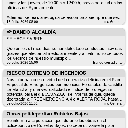
lunes y los jueves, de 10:00 h a 12:00 h, previa solicitud en las
vertidos de purines de explotaciones ganaderas con fines
🗺️ Búsqueda del tesoro. Lunes 20 de julio, tarde-noche.
oficinas del Ayuntamiento.
agrícolas. Prohibición: verter residuos ganaderos en fincas
rústicas de labor. Periodo: del 1 de julio al 30 de septiembre.
👜 Taller de decoración de tote bag (mayores de 18 años).
Además, se realiza recogida de escombros siempre que se
Sanción: multa administrativa de 150 a 1.500 euros.
Aforo limitado: 15 personas. Imprescindible inscripción hasta
trate de pequeñas cantidades.
13-Julio-2026 08:00
Info General
agotar plaza.
Recordamos que abandonar objetos en la vía pública o
📢 BANDO ALCALDÍA
✨ Taller de astrología.
depositarlos en contenedores incorrectos constituye una
SE HACE SABER:
Actividad para todos los públicos. Sin límite de público.
infracción grave.
Que en los últimos días se han detectado conductas incívicas
🧪 Talleres infantiles de experimentos.
Datos clave ℹ️
graves que afectan al medio ambiente y al patrimonio de todos
Dos grupos por edades: de 3 a 7 años y de 8 a 15 años. (22
Horario: lunes y jueves, 10:00 h a 12:00 h. Acceso: previa
los vecinos de nuestro municipio.
de julio)
solicitud en las oficinas del Ayuntamiento. Recogida de
Específicamente, se han localizado:
09-Julio-2026 15:00
Bando con adjunto
Aforo limitado: 15 participantes por grupo.
escombros: solo para pequeñas cantidades. Infracciones:
Vertidos ilegales de escombros en una parcela de propiedad
abandono en vía pública o uso incorrecto de contenedores.
municipal.Abandono de enseres y basuras en los alrededores
RIESGO EXTREMO DE INCENDIOS
♟️ Campeonato de ajedrez.
exteriores del Punto Limpio.Acumulación de residuos en
Nos informan que en virtud de la operativa definida en el Plan
Próximamente anunciaremos el día y la hora.
zonas de alto valor ecológico como nuestros pinares
Especial de Emergencias por Incendios Forestales de Castilla-
cercanos.Se adjunta imagen del residuo encontrado en el día
La Mancha, y una vez calculado el índice de propagación
🎨 Exposición de pintura, a cargo de David.
de hoy que se estima que es muy reciente por las huellas
potencial para el día 09/07/2026, se informa de que, queda
La fecha de inauguración se anunciará próximamente.
encontradas. SE REQUIERE que la persona incívica que lo
decretada la PREEMERGENCIA 4 o ALERTA ROJA, hasta
haya vertido lo RECOJA INMEDIATAMENTE.
las 23:59 horas, del día 09/07/2026, en la zona de la
09-Julio-2026 11:01
Info General
🎬 Cine infantil.( 24 de julio, a continuacion chocolatada)
Manchuela Conquense entre otras.
Estas acciones no solo ensucian nuestro entorno, sino que
Rogamos a todos l@s vecin@s extremen las precauciones,
Obras polideportivo Rubielos Bajos
generan un grave riesgo de incendios, dañan la fauna local y
🎥 Cine para adultos. (22 de julio. 22.00 horas)
quedando prohibidas, según la Consejería de Desarrollo
Se informa a la población que, durante las obras en el
suponen un coste económico extra para las arcas
Sostenible las siguientes actifvidades:
polideportivo de Rubielos Bajos, no debe utilizarse la pista
municipales, dinero que pagamos entre todos.
☕ Chocolatada. (24 de julio)