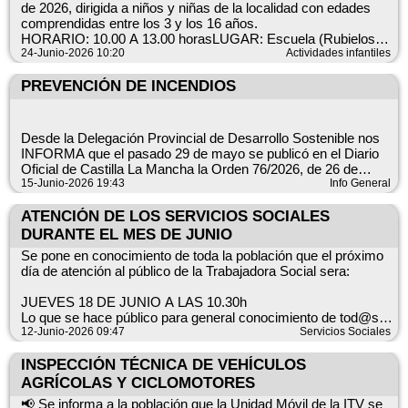
Pozoseco limpio, verde y seguro es un orgullo y una
de 2026, dirigida a niños y niñas de la localidad con edades
responsabilidad compartida. Agradezco de antemano vuestra
comprendidas entre los 3 y los 16 años.
colaboración.
HORARIO: 10.00 A 13.00 horasLUGAR: Escuela (Rubielos
Bajos)Se llevarán a cabo actividades lúdicas, deportivas,
24-Junio-2026 10:20
Actividades infantiles
educativas y de entretenimiento para todas las edades.Las
inscripciones deben hacerse en el Ayuntamiento dentro del
PREVENCIÓN DE INCENDIOS
horario habitual de oficina (8.00 a 14.00 h).
Animamos a todas a familias a participar y pedimos vuestra
Desde la Delegación Provincial de Desarrollo Sostenible nos
colaboración para que las actividades se desarrollen en un
INFORMA que el pasado 29 de mayo se publicó en el Diario
ambiente de respeto, compañerismo y buena convivencia,
Oficial de Castilla La Mancha la Orden 76/2026, de 26 de
cuidando entre tod@s las instalaciones y los materiales.
mayo, de la Consejería de Desarrollo Sostenible, por la que se
15-Junio-2026 19:43
Info General
¡Os esperamos para compartir un verano inolvidable! ¡No te
regulan medidas preventivas, usos del fuego y actividades con
quedes en casa ven a divertirte con nosotros!
riesgo de incendio forestal en el medio natural, terrenos
ATENCIÓN DE LOS SERVICIOS SOCIALES
forestales y su zona de influencia en CLM.
DURANTE EL MES DE JUNIO
PLAN CORRESPONSABLES. MºIGUALDAD. JCCM.
INSTITUTO DE LA MUJER. EXCMA.DIPUTACIÓN DE
Se pone en conocimiento de toda la población que el próximo
Asimismo, se adjunta cuadro resumen que recoge las
CUENCA
día de atención al público de la Trabajadora Social sera:
principales limitaciones de las actividades a realizar en el
medio natural y/o en el terreno forestal y en la franja de 400
JUEVES 18 DE JUNIO A LAS 10.30h
metros alrededor de éste en época de peligro alto y extremo
Lo que se hace público para general conocimiento de tod@s.
de incendios.
12-Junio-2026 09:47
Servicios Sociales
Para consultar o resolver cualquier duda no duden en ponerse
INSPECCIÓN TÉCNICA DE VEHÍCULOS
en contacto con esta Delegación Provincial en el correo
AGRÍCOLAS Y CICLOMOTORES
electrónico desa.sostenible-cu@jccm.es o en el número de
teléfono 969 17 88 30, así como en las oficinas de este
📢 Se informa a la población que la Unidad Móvil de la ITV se