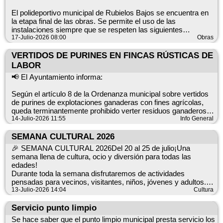
BÚSQUEDA DEL TESORO: Lunes 20 de julio a las 20.00
horas, quién quiera participar que se ponga en contacto con
El polideportivo municipal de Rubielos Bajos se encuentra en
VERO (Escuela de Verano)
la etapa final de las obras. Se permite el uso de las
instalaciones siempre que se respeten las siguientes
indicaciones:
17-Julio-2026 08:00
Obras
Os recordamos que para los talleres (Experimentos y Tote
Respetar los horarios de trabajo del personal y no alterar ni
Bag) es imprescindible inscribirse previamente en el
entorpecer sus tareas. Permitir el correcto secado de las
VERTIDOS DE PURINES EN FINCAS RÚSTICAS DE
Ayuntamiento. Aforo limitado.
pinturas que se aplicarán próximamente. Hacer un uso
LABOR
correcto y responsable de las instalaciones. También hemos
Para la visita a la Cueva (Lunes 20 por la tarde) hay que
📢 El Ayuntamiento informa:
conseguido recuperar el funcionamiento de la fuente de agua.
reservar cita.
Según el artículo 8 de la Ordenanza municipal sobre vertidos
Disculpen las molestias.
Os adjuntamos cartel con toda la información
de purines de explotaciones ganaderas con fines agrícolas,
queda terminantemente prohibido verter residuos ganaderos
ℹ️ Datos clave:
en fincas rústicas de labor desde el 1 de julio hasta el 30 de
14-Julio-2026 11:55
Info General
Lugar: Polideportivo municipal de Rubielos Bajos. Estado:
septiembre.
etapa final de las obras. Condiciones de uso: respetar horarios
SEMANA CULTURAL 2026
de trabajo y el secado de pinturas.
El incumplimiento de lo establecido en dicho artículo
🎉 SEMANA CULTURAL 2026Del 20 al 25 de julio¡Una
constituye una infracción de la ordenanza y conllevará sanción
semana llena de cultura, ocio y diversión para todas las
administrativa de 150 a 1.500 euros.
edades!
Durante toda la semana disfrutaremos de actividades
Rogamos la colaboración de las vecinas y los vecinos y del
pensadas para vecinos, visitantes, niños, jóvenes y adultos.
sector agrícola para mantener las condiciones de salubridad,
Actividades programadas
13-Julio-2026 14:04
Cultura
higiene y disfrute de nuestro entorno.
🏞️ Visitas guiadas a la cueva. Lunes 20 de julio por la tarde,
Servicio punto limpio
previa cita.
Datos clave
Se hace saber que el punto limpio municipal presta servicio los
Normativa: artículo 8 de la Ordenanza municipal sobre