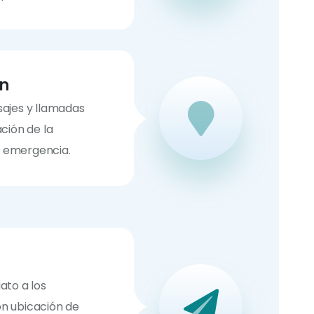
ón
sajes y llamadas
ación de la
 emergencia.
ato a los
on ubicación de