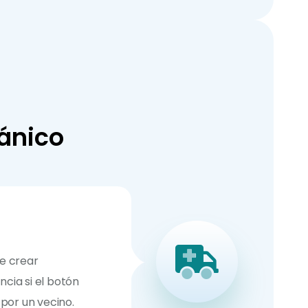
pánico
e crear
cia si el botón
 por un vecino.