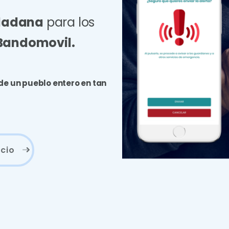
dadana
para los
Bandomovil.
de un pueblo entero en tan
icio