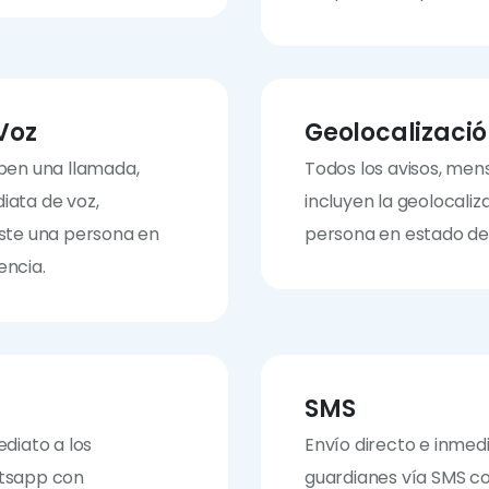
Voz
Geolocalizaci
iben una llamada,
Todos los avisos, men
iata de voz,
incluyen la geolocaliz
iste una persona en
persona en estado de
encia.
SMS
ediato a los
Envío directo e inmedi
atsapp con
guardianes vía SMS c