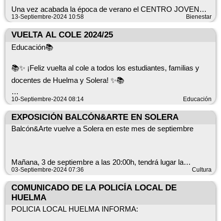
SEGUNDO. Ordenar que las banderas de edificios públicos
☎️Guardia Civil: 062.
Una vez acabada la época de verano el CENTRO JOVEN
ondearán a media asta.
vuelve abrir sus puertas.
13-Septiembre-2024 10:58
Bienestar
☎️Emergencias: 112.
VUELTA AL COLE 2024/25
TERCERO. Convocar un minuto de silencio por las personas
#AyuntamientoHuelmaySolera #AytoHuelmaSolera
fallecidas mañana 31 de octubre a las 12,00 horas en la puerta
Educación📚
Os esperamos hoy viernes, 13 de septiembre a partir de las
del Ayuntamiento de Huelma y Solera.
18:00 horas para pasar una divertida tarde en la Casa de la
Juventud.
📚✨ ¡Feliz vuelta al cole a todos los estudiantes, familias y
Lo manda y firma la Sra. Alcaldesa, en Huelma, a 30 de
docentes de Huelma y Solera! ✨📚
octubre de 2.024.
Desde el Ayuntamiento de Huelma y Solera os deseamos un
10-Septiembre-2024 08:14
Educación
#AyuntamientoHuelmaSolera #AytoHuelmaSolera
LA ALCALDESA-PRESIDENTA
curso lleno de aprendizajes, amigos, y momentos especiales.
(Documento firmado electrónicamente)
¡Mucho ánimo y éxito en este nuevo comienzo!
EXPOSICIÓN BALCÓN&ARTE EN SOLERA
Fdo. Ana María Guzmán Cano.
Balcón&Arte vuelve a Solera en este mes de septiembre
Recordad que juntos hacemos de Huelma y Solera un lugar
mejor para aprender y crecer. 🏫👩‍🏫👨‍🎓
Mañana, 3 de septiembre a las 20:00h, tendrá lugar la
inauguración de esta nueva edición en la Plaza de la
03-Septiembre-2024 07:36
Cultura
Constitución de Solera
COMUNICADO DE LA POLICÍA LOCAL DE
HUELMA
POLICIA LOCAL HUELMA INFORMA:
La exposición estará disponible hasta el próximo domingo 8 de
septiembre