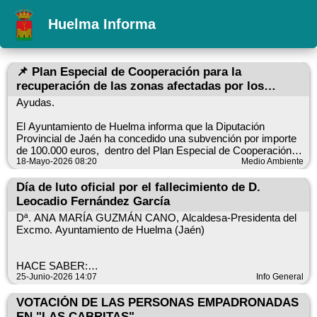
Huelma Informa
📌 Plan Especial de Cooperación para la
recuperación de las zonas afectadas por los
fenómenos meteorológicos adversos acaecidos en
Ayudas.
la provincia de Jaén
El Ayuntamiento de Huelma informa que la Diputación
Provincial de Jaén ha concedido una subvención por importe
de 100.000 euros, dentro del Plan Especial de Cooperación
para la recuperación de las zonas afectadas por los
18-Mayo-2026 08:20
Medio Ambiente
fenómenos meteorológicos adversos acaecidos en la
provincia de Jaén.
Día de luto oficial por el fallecimiento de D.
Leocadio Fernández García
Esta ayuda económica tiene como finalidad colaborar en la
Dª. ANA MARÍA GUZMÁN CANO, Alcaldesa-Presidenta del
financiación de las actuaciones de inversión destinadas a
Excmo. Ayuntamiento de Huelma (Jaén)
reparar y recuperar los daños ocasionados por las lluvias y
otros fenómenos adversos producidos en la provincia desde el
10 de noviembre de 2025.
HACE SABER:
25-Junio-2026 14:07
Info General
Desde el Ayuntamiento de Huelma agradecemos a la
Diputación Provincial de Jaén su apoyo y compromiso con los
Que en el día de la fecha ha dictado la siguiente:
VOTACIÓN DE LAS PERSONAS EMPADRONADAS
municipios afectados, permitiendo afrontar actuaciones
EN "LAS CABRITAS"