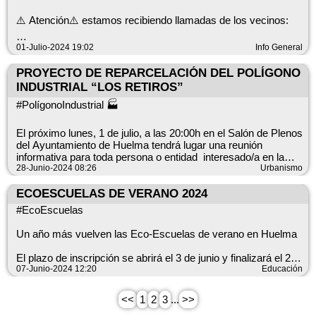
⚠️ Atención⚠️ estamos recibiendo llamadas de los vecinos:
🧐Debido a una estafa vía mensaje SMS en la que se hacen
01-Julio-2024 19:02
Info General
pasar por la DGT.
PROYECTO DE REPARCELACIÓN DEL POLÍGONO
⁉️RECUERDA: Tráfico no envía mensajes para notificar
INDUSTRIAL “LOS RETIROS”
denuncias.
#PolígonoIndustrial 🏭
▶️CONSEJOS
El próximo lunes, 1 de julio, a las 20:00h en el Salón de Plenos
del Ayuntamiento de Huelma tendrá lugar una reunión
✅Si no lo has abierto:
informativa para toda persona o entidad interesado/a en la
Bloquea al remitente y borra el mensaje
posible adquisición de terrenos en el Polígono Industrial “Los
28-Junio-2024 08:26
Urbanismo
Retiros” 📣
✅Si ya lo has abierto:
ECOESCUELAS DE VERANO 2024
Realiza capturas de pantalla de los enlaces a los que has
#AyuntamientodeHuelmaySolera #AytoHuelmaSolera
#EcoEscuelas
accedido ( si te han robado tus datos mediante el enlace y si
son usados, puedes utilizar las capturas como prueba)
Un año más vuelven las Eco-Escuelas de verano en Huelma
✅Ponte en contacto con tu entidad bancaria para proteger tu
El plazo de inscripción se abrirá el 3 de junio y finalizará el 26
cuenta.
de junio
07-Junio-2024 12:20
Educación
Orientado para niños y niñas de edades comprendidas entre 3
<<
1
2
3
...
>>
y 12 años, con 3 opciones de turno: