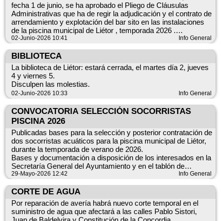
fecha 1 de junio, se ha aprobado el Pliego de Cláusulas
Administrativas que ha de regir la adjudicación y el contrato de
https://sierradelsegura.com/emprendedores-empresas-
arrendamiento y explotación del bar sito en las instalaciones
ayuntamientos-y-entidades-sociales-ya-pueden-solicitar-las-
de la piscina municipal de Liétor , temporada 2026 .
ayudas-leader-del-gal-sierra-del-segura/
@ayuntamientolietor #piscinamunicipallietor #Liétor
02-Junio-2026 10:41
Info General
BIBLIOTECA
La biblioteca de Liétor: estará cerrada, el martes día 2, jueves
📞 *GAL Sierra del Segura: 967 417 011*
4 y viernes 5.
Disculpen las molestias.
📧 info@sierradelsegura.com
02-Junio-2026 10:33
Info General
CONVOCATORIA SELECCIÓN SOCORRISTAS
PISCINA 2026
Publicadas bases para la selección y posterior contratación de
dos socorristas acuáticos para la piscina municipal de Liétor,
durante la temporada de verano de 2026.
Bases y documentación a disposición de los interesados en la
Secretaría General del Ayuntamiento y en el tablón de
anuncios de la sede electrónica del Ayuntamiento de Liétor.
29-Mayo-2026 12:42
Info General
CORTE DE AGUA
Por reparación de avería habrá nuevo corte temporal en el
suministro de agua que afectará a las calles Pablo Sistori,
Juan de Baldelvira y Constitución de la Concordia.