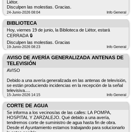
Liétor.
Disculpen las molestias. Gracias.
Duración prevista: 3 semanas, trabajando de lunes a viernes.
24-Junio-2026 08:04
Info General
Pedimos disculpas por las molestias que este cambio pueda
ocasionar y agradecemos vuestra comprensión y
BIBLIOTECA
colaboración mientras se llevan a cabo estas mejoras.
Hoy, viernes 19 de junio, la Biblioteca de Liétor, estará
CERRADA 🔒
Disculpen las molestias. Gracias
19-Junio-2026 08:23
Info General
AVISO DE AVERÍA GENERALIZADA ANTENAS DE
TELEVISIÓN
AVISO
Debido a una avería generalizada en las antenas de televisión,
se están produciendo incidencias en la recepción de la señal
televisiva.
15-Junio-2026 14:15
Info General
Desde el Ayuntamiento nos hemos puesto en contacto con las
empresas responsables para comunicar esta avería y
CORTE DE AGUA
trasladar la incidencia. En estos momentos están trabajando
Se informa a los vecinos/as de las calles: LA POMPA,
para solucionar el problema lo antes posible.
HOSPITAL Y ZARZALEJO. Qué debido a una avería,
tendremos corte de suministro de agua hasta fin de obra.
Rogamos disculpen las molestias ocasionadas y
Desde el Ayuntamiento estamos trabajando para solucionarlo
agradecemos su comprensión.