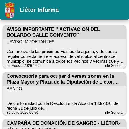
Liétor Informa
AVISO IMPORTANTE " ACTIVACIÓN DEL
BOLARDO CALLE CONVENTO"
¡¡AVISO IMPORTANTE!!
Con motivo de las próximas Fiestas de agosto, y de cara a
regular correctamente el acceso de vehículos al centro del
municipio, se comunica a todos los vecinos y vecinas que ya
está disponible el servicio para activar la apertura del bolardo.
05-Agosto-2026 14:25
Info General
- Ubicación del bolardo:
Convocatoria para ocupar diversas zonas en la
Al inicio de la Calle Convento.
Plaza Mayor y Plaza de la Diputación de Liétor,
-Requisitos para poder acceder:
para la instalación de barras desmontables
BANDO
Ser propietario/a de garajes en el tramo que va desde la Calle
durante las fiestas de agosto de 2.026
Convento hasta la Plaza Mayor.
Ser propietario/a de establecimientos comerciales y de
De conformidad con la Resolución de Alcaldía 183/2026, de
hostelería en las calles citadas.
fecha 31 de julio de
-NUEVOS USUARIOS:
2026, por medio del presente anuncio se efectúa convocatoria
31-Julio-2026 09:50
Info General
¿ Qué hacer para darse de alta en la aplicación?
para ocupar diversas
Deben pasarse por este Ayuntamiento para comunicación
zonas en la Plaza Mayor y Plaza de la Diputación de Liétor,
CAMPAÑA DE DONACIÓN DE SANGRE - LIÉTOR-
para comunicar sus datos.
para la instalación de