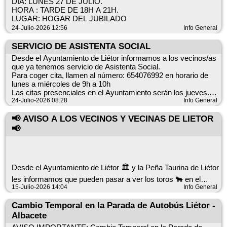
Horario de atención: De 12:00 h a 13:00 h
DÍA: LUNES 27 DE JULIO.
barras desmontables durante las fiestas de agosto de 2.026,
HORA : TARDE DE 18H A 21H.
conforme a los
!! NOTA PARA USUARIOS DEL AÑO ANTERIOR:
LUGAR: HOGAR DEL JUBILADO
siguientes datos:
Se informa a los usuarios que se dieron de alta en el año
24-Julio-2026 12:56
Info General
anterior que se ha modificado el número de teléfono del
servicio: (722277689)
SERVICIO DE ASISTENTA SOCIAL
ZONA 1: PLAZA MAYOR: 120,00 € al alza
Desde el Ayuntamiento de Liétor informamos a los vecinos/as
¡¡Agradecemos la colaboración de todos los vecinos/as para
que ya tenemos servicio de Asistenta Social.
el buen desarrollo de nuestras Fiestas de Agosto.!!
Características: 6 metros en la fachada lateral a la Plaza
Para coger cita, llamen al número: 654076992 en horario de
Mayor, de inmueble
lunes a miércoles de 9h a 10h
situado en la Calle Pilones nº1, por 2 metros de ancho
Las citas presenciales en el Ayuntamiento serán los jueves.
Situación: fachada lateral a la Plaza Mayor, de inmueble
24-Julio-2026 08:28
Info General
situado en la Calle Pilones nº1
No se atenderá sin cita previa. Disculpen las molestias.
Superficie: 12,00 metros cuadrados
Gracias
📢 AVISO A LOS VECINOS Y VECINAS DE LIETOR
Uso: Instalación barras desmontables días del 21 al 27 de
📢
agosto de 2.026
ZONA 2: PLAZA DIPUTACIÓN: 88,00 € al alza
Desde el Ayuntamiento de Liétor 🏛️ y la Peña Taurina de Liétor
les informamos que pueden pasar a ver los toros 🐂 en el
Características: 4 m. de largo y 2,20 m. de ancho. Espacio
Corral del Cañico.
15-Julio-2026 14:04
Info General
libre en la vía pública
2 m.
⏰ Horario de visita: De 18:00 h a 21:00 h
Cambio Temporal en la Parada de Autobús Liétor -
Situación: Lateral del inmueble de Plaza Diputación nº 12 ( en
Albacete
el Callejón)
📅 Días: miércoles 15, jueves 16 y viernes 17 de julio.