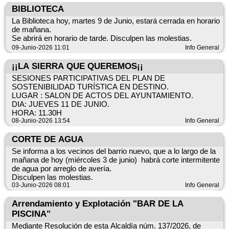
BIBLIOTECA
✅ *Emprendimiento:* creación de nuevas empresas rurales.
La Biblioteca hoy, martes 9 de Junio, estará cerrada en horario
✅ *Empresas:* inversiones para nuevas empresas o mejorar,
de mañana.
ampliar o modernizar negocios existentes.
Se abrirá en horario de tarde. Disculpen las molestias.
09-Junio-2026 11:01
Info General
✅ *Ayuntamientos:* proyectos y actuaciones de interés
público.
¡¡LA SIERRA QUE QUEREMOS¡¡
SESIONES PARTICIPATIVAS DEL PLAN DE
✅ *Entidades sociales:* iniciativas promovidas por
SOSTENIBILIDAD TURÍSTICA EN DESTINO.
asociaciones, ONG y otras entidades sin ánimo de lucro.
LUGAR : SALON DE ACTOS DEL AYUNTAMIENTO.
DIA: JUEVES 11 DE JUNIO.
📅 *Plazo de solicitud:* 1 mes desde la publicación de la
HORA: 11.30H
convocatoria. Hasta el 2-7-2026.
08-Junio-2026 13:54
Info General
📝 *¿Cómo solicitarla?*
CORTE DE AGUA
Las solicitudes deben presentarse a través de la sede
Se informa a los vecinos del barrio nuevo, que a lo largo de la
electrónica del Grupo de Acción Local Sierra del Segura.
mañana de hoy (miércoles 3 de junio) habrá corte intermitente
de agua por arreglo de avería.
📖*Te ayudamos:* Para que te resulte más sencillo hemos
Disculpen las molestias.
preparado unas guías de tramitación de ayudas para cada una
03-Junio-2026 08:01
Info General
de las convocatorias que te guiarán paso a paso y te
explicaran todo lo que debes saber para presentar tu solicitud
Arrendamiento y Explotación "BAR DE LA
de ayuda.
PISCINA"
Mediante Resolución de esta Alcaldía núm. 137/2026, de
ℹ️ *Toda la información, bases y documentación:*