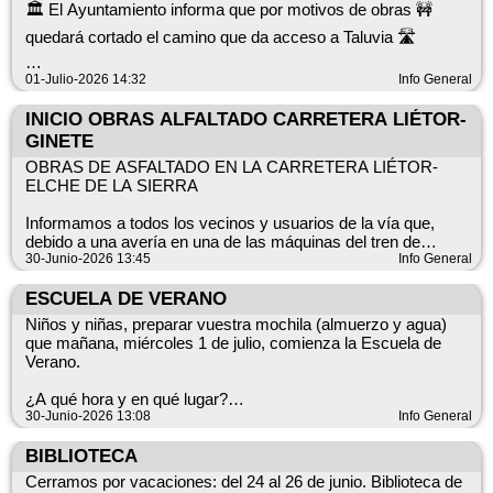
🏛️ El Ayuntamiento informa que por motivos de obras 🚧
quedará cortado el camino que da acceso a Taluvia 🛣️
📅 Fecha: 2 de junio 2026 ⏰ Duración: De 7h a 9h
01-Julio-2026 14:32
Info General
🙏 Se ruega disculpen las molestias ocasionadas.
INICIO OBRAS ALFALTADO CARRETERA LIÉTOR-
GINETE
OBRAS DE ASFALTADO EN LA CARRETERA LIÉTOR-
ELCHE DE LA SIERRA
Informamos a todos los vecinos y usuarios de la vía que,
debido a una avería en una de las máquinas del tren de
asfaltado, se ha modificado la fecha prevista de inicio de las
30-Junio-2026 13:45
Info General
obras.
ESCUELA DE VERANO
Nuevo inicio de los trabajos: miércoles 1 de julio
Niños y niñas, preparar vuestra mochila (almuerzo y agua)
que mañana, miércoles 1 de julio, comienza la Escuela de
La carretera permanecerá totalmente cortada al tráfico de
Verano.
miércoles a viernes, en horario de 08:00 a 18:00 horas.
¿A qué hora y en qué lugar?
Los fines de semana la circulación estará abierta.
10:00h en la Ludoteca (antiguo consultorio médico) en frente
30-Junio-2026 13:08
Info General
de la Biblioteca Municipal.
Los trabajos comenzarán en el tramo comprendido desde el
BIBLIOTECA
río hasta Liétor y continuarán posteriormente en dirección a El
Os esperamos con ganas de pasarlo bien
Cerramos por vacaciones: del 24 al 26 de junio. Biblioteca de
Ginete.