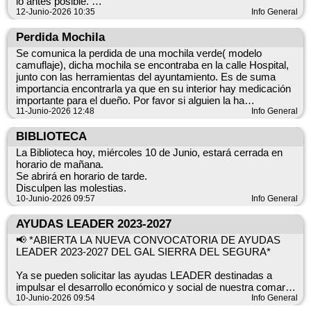
lo antes posible.
Rogamos disculpen las molestias ocasionadas.
12-Junio-2026 10:35
Info General
Ayuntamiento.
Gracias
Perdida Mochila
Se comunica la perdida de una mochila verde( modelo
camuflaje), dicha mochila se encontraba en la calle Hospital,
junto con las herramientas del ayuntamiento. Es de suma
importancia encontrarla ya que en su interior hay medicación
importante para el dueño. Por favor si alguien la ha
encontrado, depositarla en el ayuntamiento. Gracias.
11-Junio-2026 12:48
Info General
BIBLIOTECA
La Biblioteca hoy, miércoles 10 de Junio, estará cerrada en
horario de mañana.
Se abrirá en horario de tarde.
Disculpen las molestias.
10-Junio-2026 09:57
Info General
AYUDAS LEADER 2023-2027
📢 *ABIERTA LA NUEVA CONVOCATORIA DE AYUDAS
LEADER 2023-2027 DEL GAL SIERRA DEL SEGURA*
Ya se pueden solicitar las ayudas LEADER destinadas a
impulsar el desarrollo económico y social de nuestra comarca
10-Junio-2026 09:54
a través de *4 líneas de apoyo*:
Info General