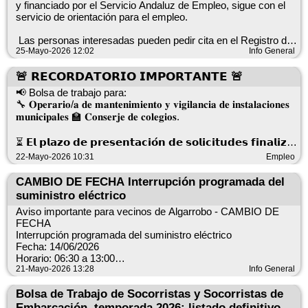
partir de las 10:00 h, en el Salón de Actos de la Tenencia de
y financiado por el Servicio Andaluz de Empleo, sigue con el
Alcaldía de Algarrobo Costa (Avda. de Andalucía, 29).
servicio de orientación para el empleo.
Además… 👇
Ese mismo día, a las 17:00 h, se realizará la entrevista
🕦 De 11:30 a 14:00 h
Las personas interesadas pueden pedir cita en el Registro del
curricular.
Ayuntamiento o en el de la Tenencia de Alcaldía de Algarrobo-
25-Mayo-2026 12:02
Info General
📍 Frente al Hogar del Pensionista de Mezquitilla
Costa, de forma presencial o por teléfono, 952552430 (Ayto) y
¡Mucha suerte a todas las personas participantes!
952511167 (Tenencia de Alcaldía).
🚨 𝗥𝗘𝗖𝗢𝗥𝗗𝗔𝗧𝗢𝗥𝗜𝗢 𝗜𝗠𝗣𝗢𝗥𝗧𝗔𝗡𝗧𝗘 🚨
ℹ️ Mesa informativa
📢 Bolsa de trabajo para:
💨 Cooximetría
El día de atención de atención en Mayo:
🔧 𝐎𝐩𝐞𝐫𝐚𝐫𝐢𝐨/𝐚 𝐝𝐞 𝐦𝐚𝐧𝐭𝐞𝐧𝐢𝐦𝐢𝐞𝐧𝐭𝐨 𝐲 𝐯𝐢𝐠𝐢𝐥𝐚𝐧𝐜𝐢𝐚 𝐝𝐞 𝐢𝐧𝐬𝐭𝐚𝐥𝐚𝐜𝐢𝐨𝐧𝐞𝐬
🎯 Actividades para todos
𝐦𝐮𝐧𝐢𝐜𝐢𝐩𝐚𝐥𝐞𝐬 🏫 𝐂𝐨𝐧𝐬𝐞𝐫𝐣𝐞 𝐝𝐞 𝐜𝐨𝐥𝐞𝐠𝐢𝐨𝐬.
En Algarrobo, el 29 de mayo.
💚 Elige salud, elige vida. Sin humo, respiras libertad.
¡Te esperamos! 🙌🌞
⏳ 𝗘𝗹 𝗽𝗹𝗮𝘇𝗼 𝗱𝗲 𝗽𝗿𝗲𝘀𝗲𝗻𝘁𝗮𝗰𝗶𝗼́𝗻 𝗱𝗲 𝘀𝗼𝗹𝗶𝗰𝗶𝘁𝘂𝗱𝗲𝘀 𝗳𝗶𝗻𝗮𝗹𝗶𝘇𝗮
Algarrobo a 25 de mayo de 2026.
𝗲𝗹 𝟮𝟴 𝗱𝗲 𝗺𝗮𝘆𝗼 𝗱𝗲 𝟮𝟬𝟮𝟲.
22-Mayo-2026 10:31
Empleo
#SemanaContraElHumo #PasosSinHumo #Algarrobo
ÁREA DE DESARROLLO LOCAL.
#AlgarroboCosta #Mezquitilla #Salud #VidaSana
CAMBIO DE FECHA Interrupción programada del
👉 Recordamos que es MUY IMPORTANTE que aquellas
#RespiraLibertad 🚶‍♀️🚶‍♂️🌿
suministro eléctrico
personas que formaban parte de la antigua bolsa vuelvan a
inscribirse en esta nueva convocatoria para poder formar parte
Aviso importante para vecinos de Algarrobo - CAMBIO DE
de la bolsa actual.
FECHA
Interrupción programada del suministro eléctrico
📌 Puestos reservados para personas con discapacidad.
Fecha: 14/06/2026
Horario: 06:30 a 13:00
📍 Las solicitudes podrán presentarse:
Zonas afectadas: Algarrobo y sectores cercanos (Algarrobo,
21-Mayo-2026 13:28
Info General
Río Algarrobo, AV. Karat, Trayamar, Camino de Vélez, Fuente
✔️ En el Registro del Ayuntamiento
Santa, Ctra. Sayalonga y alrededores)
Bolsa de Trabajo de Socorristas y Socorristas de
✔️ En la Tenencia de Alcaldía de Algarrobo Costa
La suspensión se realizará por trabajos de mantenimiento y
Embarcación, temporada 2026: listado definitivo