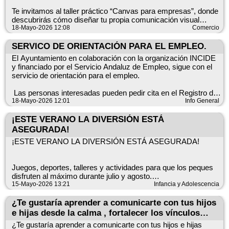
📍 Parque de la Vega
Te invitamos al taller práctico “Canvas para empresas”, donde
descubrirás cómo diseñar tu propia comunicación visual
📢 Salidas desde distintos puntos:
usando Canva. 🚀
18-Mayo-2026 12:08
Comercio
🏫 Algarrobo Pueblo – 11:00 h
🌞 Reloj del Sol (Algarrobo-Costa) – 11:00 h
📅 Viernes 29 de mayo
SERVICO DE ORIENTACIÓN PARA EL EMPLEO.
🌴 Pérgola de Mezquitilla – 11:15 h
🕗 Desde las 8:15 h
El Ayuntamiento en colaboración con la organización INCIDE
y financiado por el Servicio Andaluz de Empleo, sigue con el
📍 Salón de Plenos del Ayuntamiento de Algarrobo
📝 Inscripción obligatoria: 2€
servicio de orientación para el empleo.
📆 Del 21 de mayo al 9 de junio
✨ Programa:
🏛️ En el Ayuntamiento o Tenencia de Alcaldía de Algarrobo-
Las personas interesadas pueden pedir cita en el Registro del
☕ 8:30 h – Desayuno networking y acreditaciones
Costa
Ayuntamiento o en el de la Tenencia de Alcaldía de Algarrobo-
18-Mayo-2026 12:01
Info General
🎤 9:00 h – Presentación de la jornada
Costa, de forma presencial o por teléfono, 952552430 (Ayto) y
⚡ 9:05 h – Elevator Pitch de asistentes
¡ESTE VERANO LA DIVERSIÓN ESTÁ
952511167 (Tenencia de Alcaldía).
⚠️ Requisito: estar empadronado/a o residir en el municipio de
💻 9:10 h – Taller práctico “Canvas para empresas” a cargo de
ASEGURADA!
Algarrobo.
El día de atención de atención en Mayo:
Ana Morales
¡ESTE VERANO LA DIVERSIÓN ESTÁ ASEGURADA!
👟 ¡Ponte tus zapatillas blancas y ven a disfrutar de un día
inolvidable! 🎊🤍
📲 Inscríbete escaneando el QR y participa en esta jornada
En Algarrobo Costa, el 22 de mayo.
pensada para emprendedores, comercios y empresas locales.
Juegos, deportes, talleres y actividades para que los peques
En Algarrobo, el 29 de mayo.
disfruten al máximo durante julio y agosto.
#Algarrobo #CaféConIdeas #Canva #Empresas
Dos opciones de escuela/campamento de verano con
15-Mayo-2026 13:21
Infancia y Adolescencia
Algarrobo a 18 de mayo de 2026.
#Emprendimiento #FormaciónDigital #Networking
monitores en Algarrobo y Mezquitilla. ¡Plazas limitadas!
#AyuntamientoDeAlgarrobo
¿Te gustaría aprender a comunicarte con tus hijos
ÁREA DE DESARROLLO LOCAL.
━━━━━━━━━━━━━━━
e hijas desde la calma , fortalecer los vínculos
familiares y mejorar la convivencia en casa?
¿Te gustaría aprender a comunicarte con tus hijos e hijas