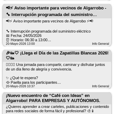
para nuestros mayores 💚
📢⚡ Aviso importante para vecinos de Algarrobo -
🚌 Autobús gratuito
🔧 Interrupción programada del suministro
📌 Salida a las 9:30 h desde Mezquitilla
eléctrico
➡️ Paradas en Algarrobo Costa y Trayamar
📢⚡ Aviso importante para vecinos de Algarrobo ⚡📢
📝 Inscripciones:
🔧 Interrupción programada del suministro eléctrico
🏛️ En el Ayuntamiento o Tenencia de Alcaldía
📅 Fecha: 24/05/2026
⏰ Horario: 06:30 a 13:00
📆 Del 21 al 26 de mayo
20-Mayo-2026 13:00
Info General
🏘️ Zonas afectadas: Algarrobo y sectores cercanos
✅ Requisitos:
🎉👟🤍 ¡Llega el Día de las Zapatillas Blancas 2026!
👥 Personas empadronadas
(Algarrobo, Río Algarrobo, AV. Karat, Trayamar, Camino de
🤍👟
🎂 A partir de 55 años
Vélez, Fuente Santa, Sayalonga y alrededores).
🪪 Presentar DNI
🚶‍♂️🚶‍♀️ Una jornada para compartir, caminar y disfrutar juntos
💡 La suspensión se realizará por trabajos de mantenimiento y
de un día lleno de alegría y convivencia.
🤝 ¡Ven a disfrutar, compartir y conectar con amigos y
mejora de las instalaciones eléctricas, con el objetivo de
vecinos!
ofrecer un servicio más estable y de mayor calidad.
✨ ¿Qué te espera?
🎶💚 ¡Te esperamos!
🥘 Paella para los participantes
📞 Para consultas: 900 85 08 40
💃 Baile y música
20-Mayo-2026 10:37
Info General
🎁 Regalos y sorpresas
🙏 Gracias por la comprensión y disculpen las molestias
🎲 Juegos y talleres
¡Nuevo encuentro de “Café con Ideas” en
ocasionadas.
😄 ¡Mucha diversión para todas las edades!
Algarrobo! PARA EMPRESAS Y AUTÓNOMOS.
⚠️ Recuerda: el suministro puede restablecerse antes de la
¿Quieres aprender a crear carteles, publicaciones y contenido
📅 Domingo 14 de junio
hora indicada, por lo que las líneas deben considerarse
para redes sociales de forma fácil y profesional? 🎨📱
siempre con tensión.
🕚 A partir de las 11:00 h