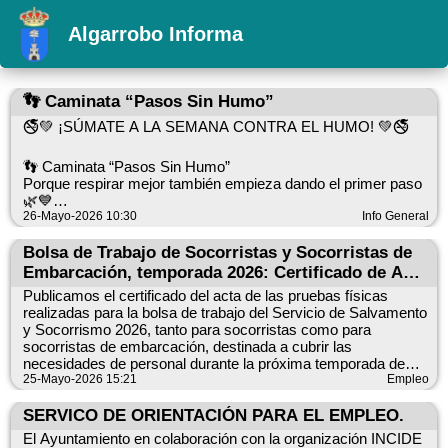
Algarrobo Informa
👣 Caminata “Pasos Sin Humo”
🚭💚 ¡SÚMATE A LA SEMANA CONTRA EL HUMO! 💚🚭
👣 Caminata “Pasos Sin Humo”
Porque respirar mejor también empieza dando el primer paso
🌿💙
26-Mayo-2026 10:30
Info General
📅 Lunes, 1 de junio
Bolsa de Trabajo de Socorristas y Socorristas de
🕘 A las 09:00 h
Embarcación, temporada 2026: Certificado de Acta
📍 Tenencia de Alcaldía de Algarrobo Costa
de pruebas físicas
Publicamos el certificado del acta de las pruebas físicas
🥾 Pasearemos juntos por un entorno único para promover
realizadas para la bolsa de trabajo del Servicio de Salvamento
hábitos saludables y decir NO al tabaco 🚭✨
y Socorrismo 2026, tanto para socorristas como para
socorristas de embarcación, destinada a cubrir las
necesidades de personal durante la próxima temporada de
🎒 No olvides traer:
verano.
25-Mayo-2026 15:21
Empleo
🧢 Gorra
🕶️ Gafas de sol
Recordamos a todas las personas aspirantes que la prueba de
SERVICO DE ORIENTACIÓN PARA EL EMPLEO.
💧 Agua
conocimientos tendrá lugar el próximo martes 26 de mayo, a
El Ayuntamiento en colaboración con la organización INCIDE
👟 Ropa y calzado cómodo