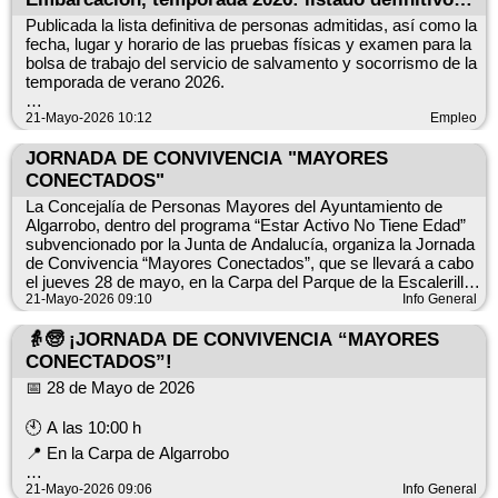
✔️ A través de la sede electrónica municipal
mejora de las instalaciones eléctricas, con el objetivo de
de personas admitidas
Publicada la lista definitiva de personas admitidas, así como la
ofrecer un servicio más estable y de mayor calidad.
fecha, lugar y horario de las pruebas físicas y examen para la
Para consultas: 900 85 08 40
bolsa de trabajo del servicio de salvamento y socorrismo de la
Gracias por la comprensión y disculpen las molestias
temporada de verano 2026.
ocasionadas.
Recuerda: el suministro puede restablecerse antes de la hora
Pruebas físicas
21-Mayo-2026 10:12
Empleo
indicada, por lo que las líneas deben considerarse siempre
* Lunes 25 de mayo.
con tensión.
* Playa de Algarrobo Costa (junto al reloj de sol).
JORNADA DE CONVIVENCIA "MAYORES
* Según el orden y horario establecido en el Anexo II de la
CONECTADOS"
resolución.
La Concejalía de Personas Mayores del Ayuntamiento de
Prueba de conocimientos
Algarrobo, dentro del programa “Estar Activo No Tiene Edad”
* Martes 26 de mayo, a partir de las 10:00 h.
subvencionado por la Junta de Andalucía, organiza la Jornada
* Salón de actos de la Tenencia de Alcaldía de Algarrobo
de Convivencia “Mayores Conectados”, que se llevará a cabo
Costa, Avda. de Andalucía, 29.Solo podrán realizar el examen
el jueves 28 de mayo, en la Carpa del Parque de la Escalerilla
las personas que obtengan la calificación de APTO en las
de Algarrobo. Las personas interesadas tienen que inscribirse
21-Mayo-2026 09:10
Info General
pruebas físicas.
en el Ayuntamiento o Tenencia de Alcaldía, presentando el
DNI. Los requisitos son: personas a partir de 55
👵🧓 ¡JORNADA DE CONVIVENCIA “MAYORES
Más info:
años, empadronadas en el municipio de Algarrobo. Se pondrá
CONECTADOS”!
https://www.algarrobo.es/index.php/component/content/article/bol
servicio de autobús gratuito.
de-trabajo-de-socorristas-socorri...
📅 28 de Mayo de 2026
¡Estar Activo No Tiene Edad! ¡Ven a divertirte!
🕙 A las 10:00 h
📍 En la Carpa de Algarrobo
💃🕺 Una mañana llena de alegría, música, baile y convivencia
21-Mayo-2026 09:06
Info General