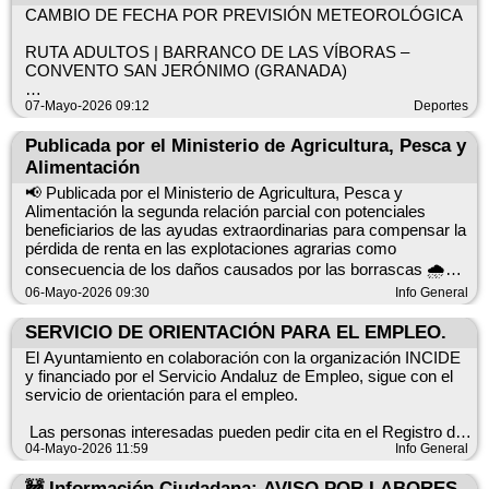
espacios culturales GRATIS 🖼️
se justifique para una adecuación eficaz de la vivienda a las
CAMBIO DE FECHA POR PREVISIÓN METEOROLÓGICA
necesidades del solicitante.
Cuantía máxima de subvención: 4.000€.
RUTA ADULTOS | BARRANCO DE LAS VÍBORAS –
CONVENTO SAN JERÓNIMO (GRANADA)
Plazo de solicitud: hasta el 8 de junio 2026.
🚌 BUS 5€
La ruta prevista para el 9 de mayo se aplaza al 16 de mayo.
07-Mayo-2026 09:12
Deportes
Más información en la página web de Diputación de Málaga,
⏰ Salida 18:00h
siguiendo el siguiente enlace.
Recorrido: Barranco de las Víboras hasta el Convento San
Publicada por el Ministerio de Agricultura, Pesca y
Jerónimo y regreso.
📍Paradas habituales: Algarrobo, Trayamar, Mezquitilla y
Alimentación
Para ayuda en la tramitación en el Ayuntamiento de Algarrobo:
Algarrobo Costa
📢 Publicada por el Ministerio de Agricultura, Pesca y
Área de desarrollo local, 952552430 extensión 4; correo
Para más información, consulta con el Área de Deportes del
Alimentación la segunda relación parcial con potenciales
electrónico: desarrollolocal@algarrobo.es Tenencia de
Ayuntamiento de Algarrobo. Ver menos
🔙 Regreso aprox. 00:00h
beneficiarios de las ayudas extraordinarias para compensar la
Alcaldía, 952511167, correo electrónico:
pérdida de renta en las explotaciones agrarias como
tenencia@algarrobo.es
consecuencia de los daños causados por las borrascas 🌧️🌾
Área de Desarrollo Local
06-Mayo-2026 09:30
Info General
ℹ️ Programa completo:
Se ha publicado una segunda lista parcial con 27.462 posibles
beneficiarios de ayudas extraordinarias 💶 para compensar
SERVICIO DE ORIENTACIÓN PARA EL EMPLEO.
https://www.lanocheenblancomalaga.com/programa/
pérdidas de ingresos en explotaciones agrarias afectadas por
El Ayuntamiento en colaboración con la organización INCIDE
fenómenos meteorológicos adversos, especialmente en
y financiado por el Servicio Andaluz de Empleo, sigue con el
Andalucía y Extremadura.
servicio de orientación para el empleo.
#nocheenblanco2026 #Algarrobo #AlgarroboCosta #Trayamar
👉 Esta iniciativa forma parte del Real Decreto-ley 5/2026 y se
#Mezquitilla
Las personas interesadas pueden pedir cita en el Registro del
Ayuntamiento o en el de la Tenencia de Alcaldía de Algarrobo-
04-Mayo-2026 11:59
Info General
suma a una primera lista con más de 140.000 beneficiarios.
Costa, de forma presencial o por teléfono, 952552430 (Ayto) y
Se seguirán publicando nuevas relaciones.
🚧 Información Ciudadana: AVISO POR LABORES
952511167 (Tenencia de Alcaldía).