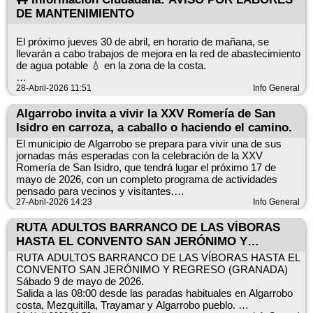
⚠️ IMPORTANTE: debes actuar
DE MANTENIMIENTO
El día de atención de atención en Mayo:
🔎 Consulta si eres beneficiario:
https://www3.sede.fega.gob.es/gesaexcse/inicio/inicio.action?
El próximo jueves 30 de abril, en horario de mañana, se
ayuCodigo=15
llevarán a cabo trabajos de mejora en la red de abastecimiento
En Algarrobo Costa, el 8 y 22 de mayo.
de agua potable 💧 en la zona de la costa.
En Algarrobo, el 15 y 29 de mayo.
Si apareces en el listado:
28-Abril-2026 11:51
Info General
✔️ Acepta la ayuda
⚠️ Durante este periodo, es posible que se note una ligera
Algarrobo a 4 de mayo de 2026.
❌ o renuncia expresamente
bajada en la presión del agua.
Algarrobo invita a vivir la XXV Romería de San
ÁREA DE DESARROLLO LOCAL.
Isidro en carroza, a caballo o haciendo el camino.
✅ Enlace para Aceptar o rechazar la ayuda con certificado
🙏 Rogamos disculpen las molestias ocasionadas y
agradecemos su comprensión.
digital:
El municipio de Algarrobo se prepara para vivir una de sus
https://www3.sede.fega.gob.es/ConRegExt/regmantenimientos/ini
jornadas más esperadas con la celebración de la XXV
tramite=AEA_BORR
Romería de San Isidro, que tendrá lugar el próximo 17 de
mayo de 2026, con un completo programa de actividades
🤝 ¿Necesitas ayuda con la tramitación?
pensado para vecinos y visitantes.
Puedes consultar y rellenar el formulario con COAG Málaga
27-Abril-2026 14:23
Info General
en el Registro General del Ayuntamiento.
La jornada comenzará a las 10:00 horas con la tradicional
misa rociera en honor a San Isidro Labrador en la Ermita de
RUTA ADULTOS BARRANCO DE LAS VÍBORAS
📝 Al aceptarla, declaras que la cantidad no supera los daños
San Sebastián, que contará con la participación del Coro Peña
HASTA EL CONVENTO SAN JERÓNIMO Y
sufridos.
Axarquía. Posteriormente, a las 11:00 horas, tendrá lugar el
REGRESO (GRANADA)
RUTA ADULTOS BARRANCO DE LAS VÍBORAS HASTA EL
traslado del santo hasta el Parque de la Vega, acompañado
⛔ Si no respondes, se entenderá que renuncias
CONVENTO SAN JERÓNIMO Y REGRESO (GRANADA)
por música y ambiente festivo.
automáticamente.
Sábado 9 de mayo de 2026.
Salida a las 08:00 desde las paradas habituales en Algarrobo
Durante la tarde, la programación incluye actividades para
⏳ Plazo: hasta el 22 de mayo (incluido) — 15 días hábiles
costa, Mezquitilla, Trayamar y Algarrobo pueblo.
todos los públicos, destacando la elección de Miss Romera y