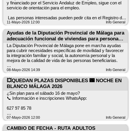
Tenencia de Alcaldía o por teléfono al número 607662082.
y financiado por el Servicio Andaluz de Empleo, sigue con el
WhatsApp: 667 524 564
servicio de orientación para el empleo.
¡Un verano lleno de diversión y nuevas aventuras!
Las personas interesadas pueden pedir cita en el Registro del
Ayuntamiento o en el de la Tenencia de Alcaldía de Algarrobo-
11-Mayo-2026 12:00
Info General
Costa, de forma presencial o por teléfono, 952552430 (Ayto) y
Ayudas de la Diputación Provincial de Málaga para
952511167 (Tenencia de Alcaldía).
adecuación funcional de viviendas para personas
El día de atención de atención en Mayo:
con discapacidad o mayores de 65 años,
La Diputación Provincial de Málaga pone en marcha ayudas
convocatoria 2026
para cubrir necesidades específicas de movilidad y favorecer
la integración familiar y social, la autonomía personal y la
En Algarrobo Costa, el 22 de mayo.
mejora de la calidad de vida de las personas beneficiarias.
En Algarrobo, el 15 y 29 de mayo.
Gastos subvencionables:
08-Mayo-2026 14:39
Info General
Algarrobo a 11de mayo de 2026.
Gastos de licencia de la licencia de obras y tributos asociados
a éstas.En los cuartos de baño, cambio de las bañeras por
💥QUEDAN PLAZAS DISPONIBLES 🌃 NOCHE EN
ÁREA DE DESARROLLO LOCAL.
platos de ducha, instalación de suelo antideslizante, instalación
BLANCO MÁLAGA 2026
de apoyos y asideros y adecuación de los sanitarios y grifería.
¿Sin plan para el sábado 16 de mayo?
No se admite mobiliario auxiliar.Colocación de pasamanos en
📞 Información e inscripciones WhatsApp:
pasillos.Mejoras en la seguridad y adaptación de la instalación
eléctrica, gas y fontanería a la normativa vigente y a las
627 97 85 78
necesidades funcionales de la persona solicitante.Adecuación
del ancho de puerta y/o eliminación de barreras
07-Mayo-2026 12:00
Info General
arquitectónicas, incluyendo la colocación de plataforma salva-
escaleras.Reforma y adaptación de cocina y mobiliario. No se
Disfruta de una noche única con actividades, museos y
CAMBIO DE FECHA - RUTA ADULTOS
admite mobiliario auxiliar.Cualquier otra obra cuya realización