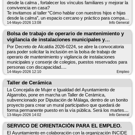
desde la calma , fortalecer los vínculos familiares y mejorar la
CAMPAMENTO DE VERANO 2026 – CEIP JOSÉ GIL
convivencia en casa?
LÓPEZ (ALGARROBO)
Te invitamos al taller “Cómo hablar con nuestros hijos e hijas
desde la calma”, un espacio cercano y práctico para compartir
Lunes a viernes de 9:00h a 14:00h
14-Mayo-2026 13:08
herramientas de comunicación emocional y crecer en familia .
Info General
Aula matinal de 8:00h a 9:00h
20 de mayo
17:00 h
Bolsa de trabajo de operario de mantenimiento y
Mes: 130€ | Quincena: 70€
Salón de Actos del IES Trayamar
vigilancia de instalaciones municipales y
Con carné “Soy Algarrobeño”:
¡Habrá merienda y obsequios para todas las personas
conserjes de colegios: Abierto el plazo de
Mes 80€ | Quincena 55€
Por Decreto de Alcaldía 2026-0224, se abre la convocatoria
asistentes!
presentación de solicitudes
para poder solicitar la inclusión en la bolsa de trabajo de
Impartido por el Centro Multidisciplinar SIAX, con la
624 80 73 54
operario de mantenimiento y vigilancia de instalaciones
colaboración de distintas entidades comprometidas con el
campamento@grupoaml.es
municipales y conserje de colegios, puestos reservados para
bienestar familiar
personas con discapacidad.
━━━━━━━━━━━━━━━
14-Mayo-2026 12:10
Empleo
El plazo de presentación de solicitudes será del 15 al 28 de
mayo de 2026, pudiendo presentarlas en los registros físicos
Taller de Cerámica
ESCUELA DE VERANO 2026 – CEIP ENRIQUE RAMOS
del ayuntamiento y la tenencia de alcaldía de Algarrobo Costa
La Concejalía de Mujer e Igualdad del Ayuntamiento de
(MEZQUITILLA)
o en la sede electrónica municipal.
Algarrobo, pone en marcha un Taller de Cerámica,
subvencionado por Diputación de Málaga, dentro de un bonito
Horario de 8:00h a 14:00h
proyecto para crear un mural participativo que quedará de
forma permanente puesto en la vía pública. Será los martes
Mes: 130€ | Quincena: 70€
por la tarde y empezamos ya el martes 19 de mayo, a las
13-Mayo-2026 14:02
Info General
Precio especial con carné:
17:30h, en el Salón de la Antigua Escuela de Adultos de
Mes 80€ | Quincena 55€
Algarrobo. ¿Te apuntas?
SERVICO DE ORIENTACIÓN PARA EL EMPLEO.
Inscripciones: en el Registro General del Ayuntamiento,
El Ayuntamiento en colaboración con la organización INCIDE
Inscripciones desde mayo