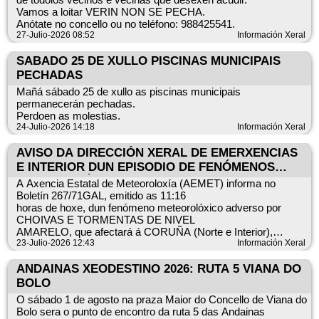
Vamos a loitar VERIN NON SE PECHA.
Anótate no concello ou no teléfono: 988425541.
27-Julio-2026 08:52
Información Xeral
SABADO 25 DE XULLO PISCINAS MUNICIPAIS
PECHADAS
Mañá sábado 25 de xullo as piscinas municipais
permanecerán pechadas.
Perdoen as molestias.
24-Julio-2026 14:18
Información Xeral
AVISO DA DIRECCIÓN XERAL DE EMERXENCIAS
E INTERIOR DUN EPISODIO DE FENÓMENOS
METEOROLÓXICOS ADVERSOS PARA GALICIA:
A Axencia Estatal de Meteoroloxía (AEMET) informa no
CHOIVA E TORMENTAS
Boletín 267/71GAL, emitido as 11:16
horas de hoxe, dun fenómeno meteorolóxico adverso por
CHOIVAS E TORMENTAS DE NIVEL
AMARELO, que afectará á CORUÑA (Norte e Interior),
LUGO, OURENSE (Noroeste, Montaña e
23-Julio-2026 12:43
Información Xeral
Valdeorras) e PONTEVEDRA (Interior) e que se iniciará ao
mediodía do día 24/07/2026 e ata a
ANDAINAS XEODESTINO 2026: RUTA 5 VIANA DO
primeira hora do día 25/07/2026. A precipitación acumulada
BOLO
nunha hora poderá superar os 15
O sábado 1 de agosto na praza Maior do Concello de Viana do
litros. Este fenómeno pode vir acompañado de saraiva e de
Bolo sera o punto de encontro da ruta 5 das Andainas
rachas moi fortes de vento.