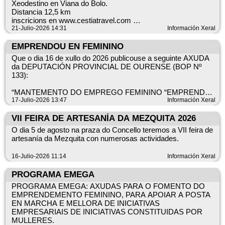
Xeodestino en Viana do Bolo.
Distancia 12,5 km
Un aviso nivel amarelo por tormentas indica que na zona de
inscricions en www.cestiatravel.com
aviso afectada prevense tormentas
Mais información 635482477
21-Julio-2026 14:31
Información Xeral
fortes. Dado o carácter destes fenómenos existe a
posibilidade de que poidan producirse
EMPRENDOU EN FEMININO
tormentas de intensidade superior de forma puntual.
Que o dia 16 de xullo do 2026 publicouse a seguinte AXUDA
da DEPUTACIÓN PROVINCIAL DE OURENSE (BOP Nº
133):
“MANTEMENTO DO EMPREGO FEMININO “EMPRENDOU
EN FEMININO”, CONVOCATORIA PARA O ANO 2026”, que
17-Julio-2026 13:47
Información Xeral
ten como finalidade Apoiar e consolidar o emprendemento
feminino.
VII FEIRA DE ARTESANÍA DA MEZQUITA 2026
O dia 5 de agosto na praza do Concello teremos a VII feira de
artesanía da Mezquita con numerosas actividades.
BENEFICIARIOS: Aquelas persoas que resultasen
beneficiarias da convocatoria do ano 2025, e persoas físicas
16-Julio-2026 11:14
Información Xeral
que teñan iniciada a súa actividade empresarial ou profesional
por conta propia a partir do 1 de maio de 2025, nalgún dos
PROGRAMA EMEGA
municipios da provincia de Ourense, e cumpran os demais
requisitos establecidos nesta convocatoria, todas elas pasarán
PROGRAMA EMEGA: AXUDAS PARA O FOMENTO DO
a formar parte da Rede EmprendOU en feminino, promovida
EMPRENDEMENTO FEMININO, PARA APOIAR A POSTA
pola Deputación Provincial de Ourense como instrumento de
EN MARCHA E MELLORA DE INICIATIVAS
impulso ao emprendemento feminino na provincia.
EMPRESARIAIS DE INICIATIVAS CONSTITUIDAS POR
MULLERES.