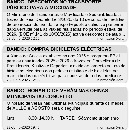
O aviso de nivel amarelo por tormentas indica que na zona de
BANDO: DESCONTOS NO TRANSPORTE
capacidade mínima de 15 litros.
aviso afectada se preveen
PÚBLICO PARA A MOCIDADE
En todo caso, o cumprimento destas medidas preventivas e
09,00 a 14,00 h.
tormentas fortes, que de xeito puntual poden ter unha intenside
das condicións establecidas pola normativa vixente non exime
O Ministerio de Transportes e Movilidade e Sostenibilidade a
superior,
das responsabilidades que poidan derivar da provocación dun
través do Real Decreto Lei 3/2026, do 10 de xuño, de medidas
TEMPERATURAS MÁXIMAS que afectará a Coruña (Interior),
incendio forestal.
de promoción do uso do transporte público colectivo por parte
Lugo (Montaña, Centro),
da xuventude para as viaxes realizadas no período estival de
Ourense (Sur, Montaña, Valdeorras), Pontevedra (Interior)
2026, (BOE nº 141 do 10/06/2026) activa descontos de ata o
desde o mediodía ata primeiras
90% para facilitar a xuventude de entre 18 a 30 anos a viaxar
23-Junio-2026 12:12
Información Xeral
horas da noite.
en transporte público este verán, tanto por España como por
Europa.
BANDO: COMPRA BICICLETAS ELÉCTRICAS
Obxecto: O obxectivo é promover entre a mocidade o uso dun
A Xunta de Galicia establece no ano 2025 o programa EBici,
medio de transporte máis seguro, fiable, cómodo, económico
para as anualidades 2025 e 2026 a través da Consellería de
e sostible que o vehículo particular para as viaxes estivais de
Presidencia, Xustiza e Deportes, dirixido ao fomento do uso de
lecer e fortalecer as relacións persoais e o sentimento
bicicletas eléctricas con pedaleo asistido e de bicicletas de
europeo.
man híbridas ou eléctricas para cadeiras de rodas, mediante
Persoas beneficiarias e descontos As persoas con
unha liña de subvencións para a súa adquisición.
23-Junio-2026 12:03
Información Xeral
nacionalidade española ou con residencia legal en España,
nadas entre o 1 de xaneiro de 1996 e 31 de decembro de
FINANCIAMENTO
BANDO: HORARIO DE VERÁN NAS OFINAS
2008, poderán beneficiarse das rebaixas dos billetes sinxelos
MUNICIPAIS DO CONCELLO
ou de ida e volta de autobús e tren para viaxar entre o 1 de
As subvencións que se concedan financiaranse con cargo
xullo e o 30 de setembro de 2026:
O horario de verán nas Oficinas Municipais durante os meses
aos orzamentos da Dirección Xeral de Mobilidade para os
-Desconto do 90% para servizos de autobús regular de
de XULLO e AGOSTO será o seguinte:
exercicios 2025 e 2026, e imputaranse á aplicación
competencia estatal.
orzamentaria consonte o seguinte réxime de anualidades:
-Desconto do 90% nos servizos de media distancia
luns 8,30- 14,30 h. TARDE Sóamente urbanismo
convencional e en rede de ancho métrico.
– 2025: 1.000.000 €.
-Desconto de 50% nos títulos sinxelos de Avant.
martes 8,30- 14,30 h.
22-Junio-2026 19:43
Información Xeral