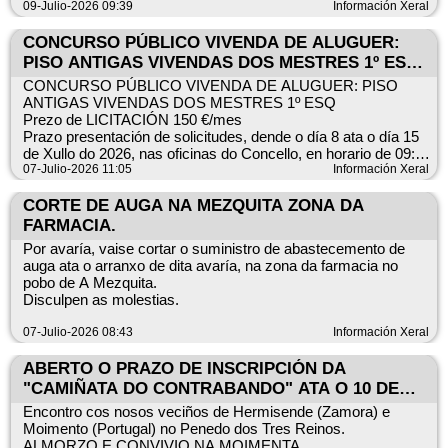
09-Julio-2026 09:39
Información Xeral
CONTÍA: unha axuda económica cuxa contía se estrutura en
dous tramos. O primeiro tramo terá carácter fixo e o importe
CONCURSO PÚBLICO VIVENDA DE ALUGUER:
ascende a 915,75 € por persoa solicitante que cumpra todos
PISO ANTIGAS VIVENDAS DOS MESTRES 1º ESQ
os requisitos previstos nestas bases. E o segundo, con
Prezo de licitación 150 €/mes
CONCURSO PÚBLICO VIVENDA DE ALUGUER: PISO
carácter complementario e só procederá si hai remanente e
ANTIGAS VIVENDAS DOS MESTRES 1º ESQ
repartirase en partes iguais entre todas as solicitudes que
Prezo de LICITACIÓN 150 €/mes
resulten beneficiarias.
Prazo presentación de solicitudes, dende o día 8 ata o día 15
de Xullo do 2026, nas oficinas do Concello, en horario de 09:00
a 14:00 horas.
07-Julio-2026 11:05
Información Xeral
O prazo vai dende o 23 de xullo ata o 30 de outubro do 2026,
Criterios de Adxudicación:
se non se esgota o crédito.
— Incremento do Prezo do aluguer mensual até 50 puntos.
CORTE DE AUGA NA MEZQUITA ZONA DA
— Por cada habitante empadroado no Concello da Mezquita
FARMACIA.
para residir na vivenda alugada, 30 puntos
Para calquera dúbida poden acudir ás oficinas do Concello en
Por avaría, vaise cortar o suministro de abastecemento de
— Por non ser titular de outra vivenda no Concello 15 puntos
horario de 9:00 a 14:30 horas.
auga ata o arranxo de dita avaría, na zona da farmacia no
RESTO DE CONDICIÓNS E MODELO DE SOLICITUDE:
pobo de A Mezquita.
PÁXINA WEB (www.amezquita.gal) E OFICINAS
Disculpen as molestias.
MUNICIPAIS DO CONCELLO DE A MEZQUITA
07-Julio-2026 08:43
Información Xeral
ABERTO O PRAZO DE INSCRIPCIÓN DA
"CAMIÑATA DO CONTRABANDO" ATA O 10 DE
XULLO
Encontro cos nosos veciños de Hermisende (Zamora) e
Moimento (Portugal) no Penedo dos Tres Reinos.
ALMORZO E CONVIVIO NA MOIMENTA