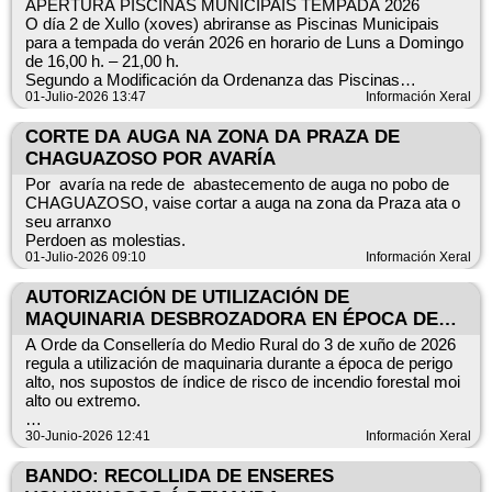
APERTURA PISCINAS MUNICIPAIS TEMPADA 2026
O día 2 de Xullo (xoves) abriranse as Piscinas Municipais
para a tempada do verán 2026 en horario de Luns a Domingo
de 16,00 h. – 21,00 h.
Segundo a Modificación da Ordenanza das Piscinas
Municipais (BOP N.º 243 do 18 de decembro de 2024) os
01-Julio-2026 13:47
Información Xeral
prezos da entrada ás Piscinas serán os seguintes:
• Nenos e nenas ata 6 anos, GRATUÍTA, acompañados por
CORTE DA AUGA NA ZONA DA PRAZA DE
maior de idade,
CHAGUAZOSO POR AVARÍA
que terá a condición de usuario para os efectos de aboamento
Por avaría na rede de abastecemento de auga no pobo de
do prezo público.
CHAGUAZOSO, vaise cortar a auga na zona da Praza ata o
• Bono maiores de 14 anos tempada, empadroados 30 €.
seu arranxo
• Bono maiores de 14 anos tempada, non empadroados 40 €.
Perdoen as molestias.
• Bono nenos e nenas de 6 a 14 anos tempada, empadroados
01-Julio-2026 09:10
Información Xeral
15 €.
• Bono nenos e nenas de 6 a 14 anos tempada, non
AUTORIZACIÓN DE UTILIZACIÓN DE
empadroados 20 €.
MAQUINARIA DESBROZADORA EN ÉPOCA DE
• Entrada maiores de 14 anos empadroados 2,5 €.
PERIGO ALTO POR RISCO DE INCENDIO
• Entrada maiores de 14 anos non empadroados 3 €.
A Orde da Consellería do Medio Rural do 3 de xuño de 2026
• Entrada nenos e nenas de 6 a 14 anos 1 €.
FORESTAL
regula a utilización de maquinaria durante a época de perigo
alto, nos supostos de índice de risco de incendio forestal moi
alto ou extremo.
30-Junio-2026 12:41
Información Xeral
https://www.xunta.gal/dog/Publicados/2026/20260629/AnuncioG0
230626-0004_gl.html
BANDO: RECOLLIDA DE ENSERES