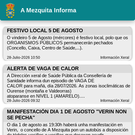
A Mezquita Informa
FESTIVO LOCAL 5 DE AGOSTO
O vindeiro 5 de Agosto (mércores) é festivo local, polo que os
ORGANISMOS PÚBLICOS permanecerán pechados
(Concello, Caixa, Centro de Saúde,...).
28-Julio-2026 10:50
Información Xeral
ALERTA DE VAGA DE CALOR
A Dirección xeral de Saúde Pública da Consellería de
Sanidade informa dun episodio de VAGA DE
CALOR para mañá, día 28/07/2026. As zonas isoclimáticas de
Ourense (montaña e Valdeorras)
atoparanse en NIVEL 1 (AMARELO).
28-Julio-2026 09:32
Información Xeral
MANIFESTACIÓN DIA 1 DE AGOSTO "VERIN NON
SE PECHA"
O dia 1 de agosto as 19:30h haberá unha manifestación en
Verin, o concello de A Mezquita pon un autobús a disposición
de tódolos veciños e veciñas que desexen acudir.