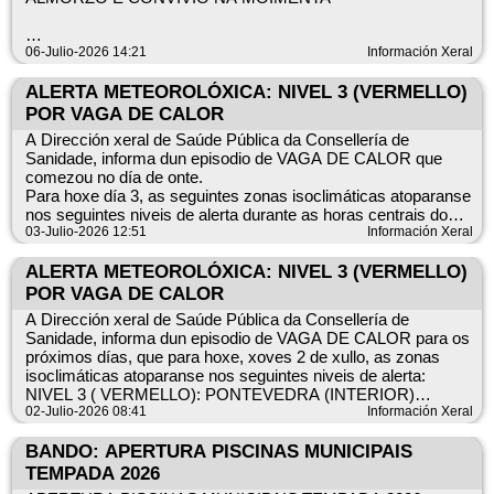
DÍA DA CAMIÑATA: 12 de xullo (DOMINGO)
06-Julio-2026 14:21
Información Xeral
HORA DE SAÍDA: 8,30 horas
LUGAR: Praza de Chaguazoso
ALERTA METEOROLÓXICA: NIVEL 3 (VERMELLO)
POR VAGA DE CALOR
Prazo de inscripción: ata o 10 de xullo no Concello
A Dirección xeral de Saúde Pública da Consellería de
988425541
Sanidade, informa dun episodio de VAGA DE CALOR que
concello@amezquita.gal
comezou no día de onte.
Para hoxe día 3, as seguintes zonas isoclimáticas atoparanse
nos seguintes niveis de alerta durante as horas centrais do
día:
03-Julio-2026 12:51
Información Xeral
NIVEL DE ALERTA VERMELLO: A CORUÑA (Noroeste,
Interior), PONTEVEDRA (Interior, Rías Baixas) e OURENSE
ALERTA METEOROLÓXICA: NIVEL 3 (VERMELLO)
(Montaña)
POR VAGA DE CALOR
NIVEL DE ALERTA: LARANXA: A CORUÑA (Suroeste) e
A Dirección xeral de Saúde Pública da Consellería de
OURENSE (Miño)
Sanidade, informa dun episodio de VAGA DE CALOR para os
próximos días, que para hoxe, xoves 2 de xullo, as zonas
isoclimáticas atoparanse nos seguintes niveis de alerta:
NIVEL 3 ( VERMELLO): PONTEVEDRA (INTERIOR)
NIVEL 2 (LARANXA): PONTEVEDRA (LITORAL OU RIAS
02-Julio-2026 08:41
Información Xeral
BAIXAS).
NIVEL 1 (AMARELO): A CORUÑA (SUROESTE),
BANDO: APERTURA PISCINAS MUNICIPAIS
OURENSE (MONTAÑA)
TEMPADA 2026